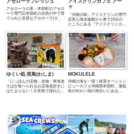
アセローラフレッシュ
アイスクリンカフェ アー
ク
アセローラの里・本部町のアセロ
ーラ専門店本部町の自然の中で育
「沖縄の味」アイスクリンの専門
てられた良質なアセローラ(※ア
店美ら海水族館から車で10分の
セロラ)を使ったフレッシュなジ
ところにある『アイスクリンカフ
ュースやお菓子を扱う専門店『ア
ェ アーク』は1975年創業の沖縄
セローラフレッシュ』。太陽の光
ビックアイスによるアイスクリン
食べる
食べる
をたっぷりと浴びたアセロラは、
専門店。木々に囲まれた小高い丘
天然のビタミンCサプリと呼ば
に建つ白い洋館がなんともオシャ
れ...
レな絶景カフェです。アイス...
ゆくい処 笑島(わしま)
MOKULELE
「にっぽんの宝物」名物・車海老
沖縄の海を一望！絶景オーシャン
そばが食べられるお店海老好きに
ビューカフェ沖縄県本部町、瀬底
はたまらない！久米島で採れた車
島の向かい側の海沿いにある
海老を贅沢に使った車海老そばが
『MOKULELE（モクレレ）』
食べられる『ゆくい処 笑島(わし
は、絶景のオーシャンビューカフ
ま)』。スープは沖縄そばの出汁
ェ。青い海を眺めながら、ハワイ
をベースに車海老ペーストと久米
アンプレートやスムージーなどを
島の味噌をブレンド。麺とモヤ...
楽しめる人気のお店です。店名の
「...