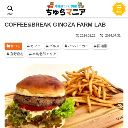
ホーム
食べる
Menu
検索
COFFEE&BREAK GINOZA FARM LAB
2024.02.22
2024.07.31
食べる
カフェ
グルメ
ハンバーガー
国頭郡
宜野座村
本島北部エリア