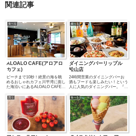
関連記事
食べる
食べる
ALOALO CAFE(アロアロ
ダイニングバーリップル
カフェ)
松山店
ビーチまで10秒！絶景の海を眺
24時間営業のダイニングバーお
めるおしゃれカフェ川平湾に面し
酒もフードも楽しみたい！という
た海沿いにあるALOALO CAFE。
人に人気のダイニングバー。『リ
コテージ(ALOALO BEACH 川平)
ップル松山店』は深夜も早朝でも
に併設されているカフェですが、
こだわりのメニューとお酒が楽し
買う
食べる
宿泊者以外の利用ももちろん
める24時間営業のお店です。フ
OK。お食事メニューで人気のカ
ードメニューはピザやパスタ、お
レー(石垣産牛...
肉にご飯物など洋食メニューを
中...