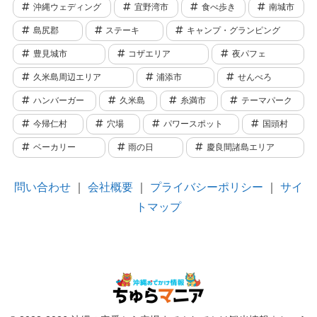
沖縄ウェディング
宜野湾市
食べ歩き
南城市
島尻郡
ステーキ
キャンプ・グランピング
豊見城市
コザエリア
夜パフェ
久米島周辺エリア
浦添市
せんべろ
ハンバーガー
久米島
糸満市
テーマパーク
今帰仁村
穴場
パワースポット
国頭村
ベーカリー
雨の日
慶良間諸島エリア
問い合わせ
｜
会社概要
｜
プライバシーポリシー
｜
サイ
トマップ