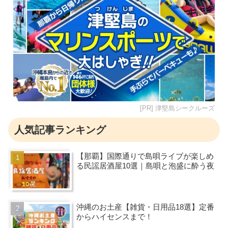
[PR] 津堅島シークルーズ
人気記事ランキング
【那覇】国際通りで島唄ライブが楽しめ
る民謡居酒屋10選｜島唄と泡盛に酔う夜
沖縄のお土産【雑貨・日用品18選】定番
からハイセンスまで！