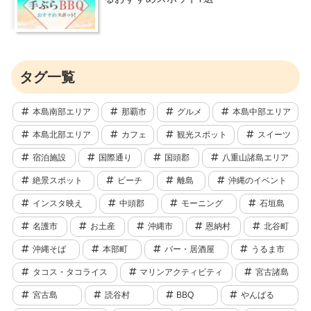
タグ一覧
本島南部エリア
那覇市
グルメ
本島中部エリア
本島北部エリア
カフェ
観光スポット
スイーツ
宿泊施設
国際通り
国頭郡
八重山諸島エリア
絶景スポット
ビーチ
離島
沖縄のイベント
インスタ映え
中頭郡
モーニング
石垣島
名護市
お土産
沖縄市
恩納村
北谷町
沖縄そば
本部町
バー・居酒屋
うるま市
タコス・タコライス
マリンアクティビティ
宮古諸島
宮古島
読谷村
BBQ
やんばる