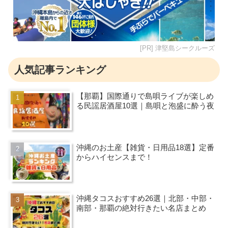
[PR] 津堅島シークルーズ
人気記事ランキング
【那覇】国際通りで島唄ライブが楽しめ
る民謡居酒屋10選｜島唄と泡盛に酔う夜
沖縄のお土産【雑貨・日用品18選】定番
からハイセンスまで！
沖縄タコスおすすめ26選｜北部・中部・
南部・那覇の絶対行きたい名店まとめ