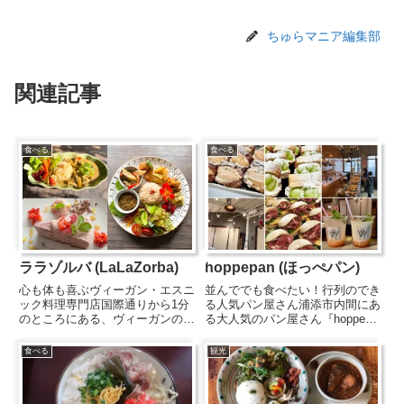
ちゅらマニア編集部
関連記事
食べる
食べる
ララゾルバ (LaLaZorba)
hoppepan (ほっぺパン)
心も体も喜ぶヴィーガン・エスニ
並んででも食べたい！行列のでき
ック料理専門店国際通りから1分
る人気パン屋さん浦添市内間にあ
のところにある、ヴィーガンのエ
る大人気のパン屋さん『hoppe
スニック料理が食べられるお店。
pan(ほっぺパン)』。猫のイラス
食材は沖縄の旬の島野菜を使用
トが目印のおしゃれな店内には、
食べる
観光
し、化学調味料も不使用。本場イ
具材がぎっしり詰まった惣菜パン
ンドやタイのハーブを使ってルー
やスイーツ系のパンなど、種類豊
から作っているカレーなど本格的
富な商品がズラリと並び...