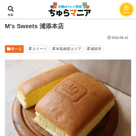
ホーム
食べる
Menu
検索
M’s Sweets 浦添本店​
2024.05.10
食べる
スイーツ
本島南部エリア
浦添市