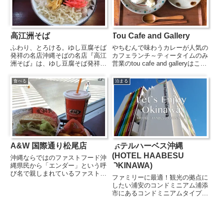
な...
高江洲そば
Tou Cafe and Gallery
ふわり、とろける。ゆし豆腐そば
やちむんで味わうカレーが人気の
発祥の名店沖縄そばの名店『高江
カフェランチ～ティータイムのみ
洲そば』は、ゆし豆腐そば発祥の
営業のtou cafe and galleryはこだ
店として地元の人々に長く愛され
わりのカレーやデザートと、ドリ
てきました。丼いっぱいに広がる
ンクがいただけるカフェ。「やち
食べる
泊まる
ふわふわのゆし豆腐は、口に運ん
むんの里」からほど近くにあり、
だ瞬間にほどけるような食感。豚
ギャラリーでは陶工・松田米司さ
骨とかつおの旨みが溶け込んだ
んと松田...
や...
A&W 国際通り松尾店
ホテルハーベス沖縄
(HOTEL HAABESU
沖縄ならではのファストフード沖
OKINAWA)
縄県民から「エンダー」という呼
び名で親しまれているファストフ
ファミリーに最適！観光の拠点に
ードショップA&W。日本では沖
したい浦安のコンドミニアム浦添
縄にしかないということで、国際
市にあるコンドミニアムタイプの
通り入り口にある国際通り松尾店
ホテル。「ハブベース＝拠点」を
も観光客に人気のスポットとなっ
コンセプトに、沖縄観光の拠点に
ています。ボリューミーなハン
するのにもってこいのアクセスの
バ...