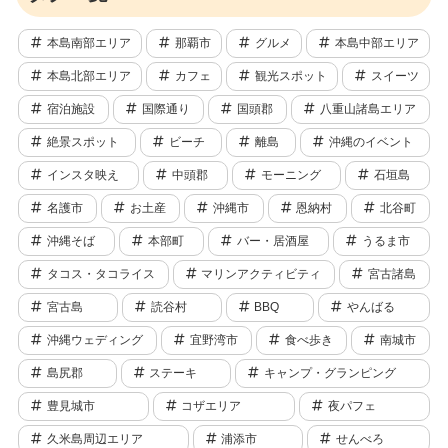
本島南部エリア
那覇市
グルメ
本島中部エリア
本島北部エリア
カフェ
観光スポット
スイーツ
宿泊施設
国際通り
国頭郡
八重山諸島エリア
絶景スポット
ビーチ
離島
沖縄のイベント
インスタ映え
中頭郡
モーニング
石垣島
名護市
お土産
沖縄市
恩納村
北谷町
沖縄そば
本部町
バー・居酒屋
うるま市
タコス・タコライス
マリンアクティビティ
宮古諸島
宮古島
読谷村
BBQ
やんばる
沖縄ウェディング
宜野湾市
食べ歩き
南城市
島尻郡
ステーキ
キャンプ・グランピング
豊見城市
コザエリア
夜パフェ
久米島周辺エリア
浦添市
せんべろ