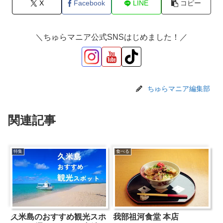
X
Facebook
LINE
コピー
＼ちゅらマニア公式SNSはじめました！／
ちゅらマニア編集部
関連記事
特集
食べる
久米島のおすすめ観光スポ
我部祖河食堂 本店