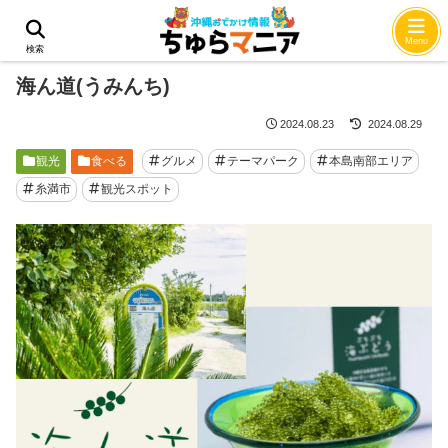
ホーム
観光
Menu
検索
海ん道(うみんち)
2024.08.23
2024.08.29
観光
食べる
グルメ
テーマパーク
本島南部エリア
糸満市
観光スポット