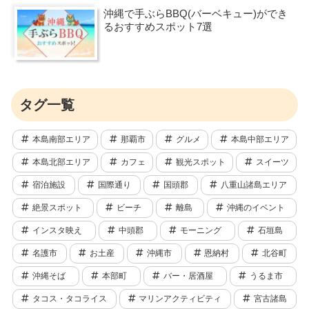
沖縄で手ぶらBBQ(バーベキュー)ができ
るおすすめスポット7選
タグ一覧
本島南部エリア
那覇市
グルメ
本島中部エリア
本島北部エリア
カフェ
観光スポット
スイーツ
宿泊施設
国際通り
国頭郡
八重山諸島エリア
絶景スポット
ビーチ
離島
沖縄のイベント
インスタ映え
中頭郡
モーニング
石垣島
名護市
お土産
沖縄市
恩納村
北谷町
沖縄そば
本部町
バー・居酒屋
うるま市
タコス・タコライス
マリンアクティビティ
宮古諸島