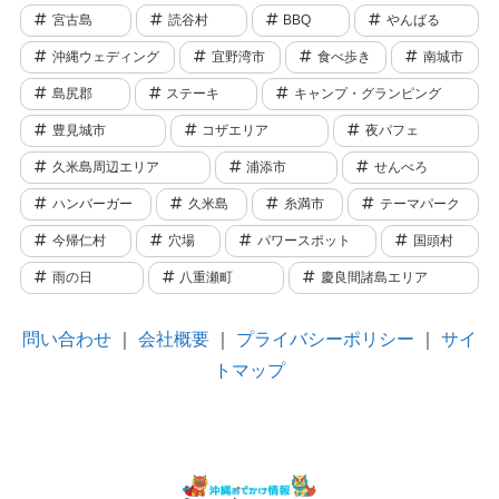
宮古島
読谷村
BBQ
やんばる
沖縄ウェディング
宜野湾市
食べ歩き
南城市
島尻郡
ステーキ
キャンプ・グランピング
豊見城市
コザエリア
夜パフェ
久米島周辺エリア
浦添市
せんべろ
ハンバーガー
久米島
糸満市
テーマパーク
今帰仁村
穴場
パワースポット
国頭村
雨の日
八重瀬町
慶良間諸島エリア
問い合わせ
｜
会社概要
｜
プライバシーポリシー
｜
サイ
トマップ