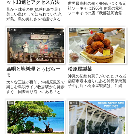
ット13選とアクセス方法
世界最高齢の働く夫婦がつくる元
祖ソーキそば1966年創業の元祖
昔から球美の島(琉球列島で最も
ソーキそばの店『我部祖河食堂』
美しい島)として知られていた久
は、県内各地に店舗を展開する沖
米島。島の美しさを堪能できるお
縄そばのお店。本店は名護市我部
すすめの観光スポットや、SNS
祖河にあります。「世界最高齢の
で話題になったスポットをご紹介
食べる
買う
働く夫婦」としてギネスにも認定
します！久米島のおすすめ観光ス
された金城さん夫妻が、当時営...
ポット13選 ①畳石 ②ミーフガー
③ガラサー山 ④はての浜...
島唄と地料理 とぅばらー
松原屋製菓
ま
沖縄の伝統お菓子がいただける老
舗店市場本通りにある沖縄伝統菓
大きな三線が目印。沖縄原風景で
子のお店・松原屋製菓は、沖縄で
楽しむ島唄ライブ牧志駅から徒歩
愛される昔ながらのお菓子を製
すぐ、国際通り沿いにある『とぅ
造・販売しているお店。生地がぎ
ばらーま』は、島唄と沖縄料理で
っしり詰まった重みのある「さー
沖縄の魅力を存分に満喫できるお
観光
食べる
たーあんだぎー」や、「ぽーぽ
店です。店名の「とぅばらーま」
ー」「のーまんじゅう」など沖縄
とは、「歌の島・芸能の島」とし
で定...
て知られる八重山地方を代表す
る...