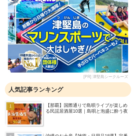
[PR] 津堅島シークルーズ
人気記事ランキング
【那覇】国際通りで島唄ライブが楽しめ
る民謡居酒屋10選｜島唄と泡盛に酔う夜
沖縄のお土産【雑貨・日用品18選】定番