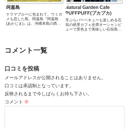
阿嘉島
Natural Garden Cafe
PUFFPUFF(プカプカ)
ケラマブルーに包まれて。ウミガ
メも恋した島、阿嘉島『阿嘉島
手ぶらバーベキューも楽しめる石
(あかじま)』は、沖縄本島の西に
垣の絶景カフェ全席オーシャンビ
広がる慶良間諸島のひとつで、那
ューで景色まで美味しい石垣島の
覇市・泊港から高速船で約50
人気カフェ。1日10食限定のロー
分、フェリーでも約90分とアク
ストビーフボウルやタコライスと
セスしやすい場所に位置していま
いったお食事メニューから、イン
す。島の最大の魅力は、何といっ
スタ映え間違いなしのドリンクや
コメント一覧
て...
パフェ、カクテルなど見た目も...
口コミを投稿
メールアドレスが公開されることはありません。
口コミは承認制となっています。
反映されるまで今しばらくお待ち下さい。
コメント
※