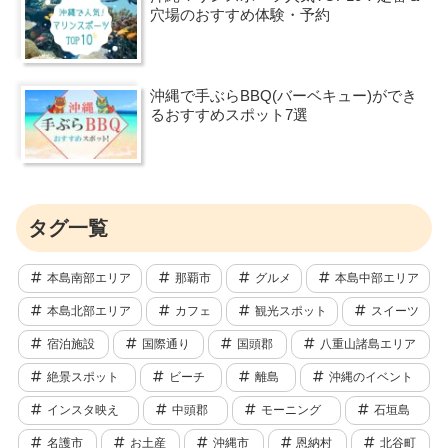
穴場のおすすめ体験・予約
沖縄で手ぶらBBQ(バーベキュー)ができ
るおすすめスポット7選
タグ一覧
本島南部エリア
那覇市
グルメ
本島中部エリア
本島北部エリア
カフェ
観光スポット
スイーツ
宿泊施設
国際通り
国頭郡
八重山諸島エリア
絶景スポット
ビーチ
離島
沖縄のイベント
インスタ映え
中頭郡
モーニング
石垣島
名護市
お土産
沖縄市
恩納村
北谷町