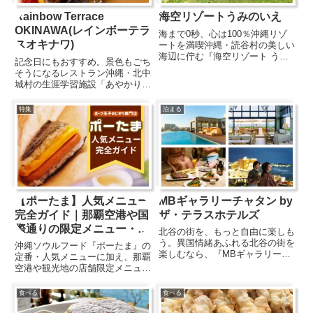
Rainbow Terrace
海空リゾートうみのいえ
OKINAWA(レインボーテラ
海まで0秒、心は100％沖縄リゾ
スオキナワ)
ートを満喫沖縄・読谷村の美しい
海辺に佇む『海空リゾート うみ
記念日にもおすすめ。景色もごち
のいえ』は、目の前に広がるエメ
そうになるレストラン沖縄・北中
ラルドグリーンの海と、波音に包
城村の生涯学習施設「あやかりの
まれる特別な時間を楽しめるトレ
杜」に併設された『Rainbow
ーラーハウス型リゾート。朝は海
Terrace OKINAWA』は、青い海
特集
泊まる
から昇る光に癒やされ、夕暮れ...
や街並みを一望できる絶景テラス
が魅力のレストラン。昼は開放的
なオーシャンビ...
【ポーたま】人気メニュー
MBギャラリーチャタン by
完全ガイド｜那覇空港や国
ザ・テラスホテルズ
際通りの限定メニュー・店
北谷の街を、もっと自由に楽しも
舗情報まとめ
う。異国情緒あふれる北谷の街を
沖縄ソウルフード『ポーたま』の
楽しむなら、『MBギャラリーチ
定番・人気メニューに加え、那覇
ャタン by ザ・テラスホテルズ』
空港や観光地の店舗限定メニュー
がおすすめです。アメリカンビレ
も詳しく紹介。沖縄グルメ巡りで
ッジやフィッシャリーナへ徒歩で
外せない『ポーたま』を、店舗別
食べる
食べる
アクセスできる好立地に加え、館
に分かりやすくまとめた完全ガイ
内には沖縄の自然や文化から...
ドです。