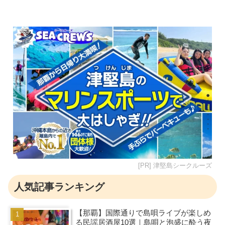
[PR] 津堅島シークルーズ
人気記事ランキング
【那覇】国際通りで島唄ライブが楽しめ
る民謡居酒屋10選｜島唄と泡盛に酔う夜