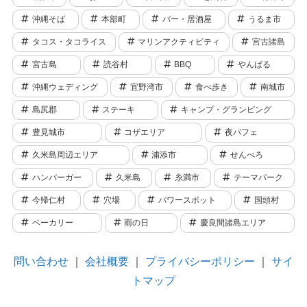
沖縄そば
本部町
バー・居酒屋
うるま市
タコス・タコライス
マリンアクティビティ
宮古諸島
宮古島
読谷村
BBQ
やんばる
沖縄ウェディング
宜野湾市
食べ歩き
南城市
島尻郡
ステーキ
キャンプ・グランピング
豊見城市
コザエリア
夜パフェ
久米島周辺エリア
浦添市
せんべろ
ハンバーガー
久米島
糸満市
テーマパーク
今帰仁村
穴場
パワースポット
国頭村
ベーカリー
雨の日
慶良間諸島エリア
問い合わせ
｜
会社概要
｜
プライバシーポリシー
｜
サイ
トマップ