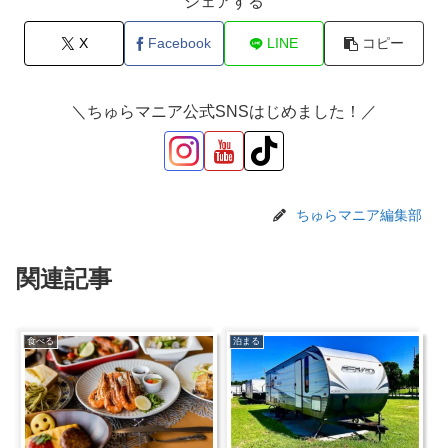
シェアする
X
Facebook
LINE
コピー
＼ちゅらマニア公式SNSはじめました！／
ちゅらマニア編集部
関連記事
食べる
泊まる