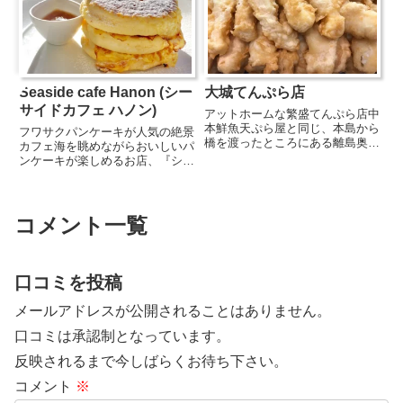
Seaside cafe Hanon (シー
大城てんぷら店
サイドカフェ ハノン)
アットホームな繁盛てんぷら店中
本鮮魚天ぷら屋と同じ、本島から
フワサクパンケーキが人気の絶景
橋を渡ったところにある離島奥武
カフェ海を眺めながらおいしいパ
島にあるもう一つの人気天ぷら屋
ンケーキが楽しめるお店、『シー
さんが『大城てんぷら店』です！
サイドカフェハノン』は、美浜ア
アットホームな雰囲気の小さなお
メリカンビレッジのデポアイラン
店ですが観光客や地元民でいつも
ドにあります。北海道生乳のバタ
賑わっている人気店。大城てん
ーミルクを使用し、フワサクに仕
コメント一覧
ぷ...
上げたパンケーキは、クリーム
や...
口コミを投稿
メールアドレスが公開されることはありません。
口コミは承認制となっています。
反映されるまで今しばらくお待ち下さい。
コメント
※