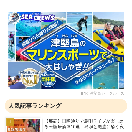
[PR] 津堅島シークルーズ
人気記事ランキング
【那覇】国際通りで島唄ライブが楽しめ
る民謡居酒屋10選｜島唄と泡盛に酔う夜