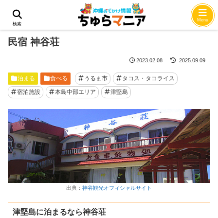
ホーム
泊まる
Menu
検索
民宿 神谷荘
2023.02.08
2025.09.09
泊まる
食べる
うるま市
タコス・タコライス
宿泊施設
本島中部エリア
津堅島
出典：
神谷観光オフィシャルサイト
津堅島に泊まるなら神谷荘