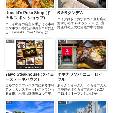
Donald’s Poke Shop (ド
B＆Bタンデム
ナルズ ポケ ショップ)
バイク好きにおすすめ！宜野座の
癒やしの宿B＆Bタンデムは、宜
ハワイ出身の店主が手がける本格
野座村の広大な自然の中で宿泊で
ポケボウル専門店沖縄市コザにあ
きる人気施設。豊かな緑と海を一
る『Donald’s Poke Shop』は、
望でき、夜には星が輝く空を独り
ハワイ出身の店主が手がける本格
占めできる絶好のロケーション
ハワイアンポケボウルのお店。新
食べる
食べる
で、癒やされること間違いなしで
鮮なマグロやサーモンを使用し、
す。バイク好きのマスターが用意
ここでしか味わえない特製の味付
し...
けとボリューム...
Taiyo Steakhouse (タイヨ
オキナワソバ ニューロイ
ーステーキハウス)
ヤル
ゴルフクラブハウス内にある本格
あっさ！まーさん！うるま市の人
アメリカンステーキレストランう
気沖縄そばうるま市喜仲に2023
るま市、米海兵隊施設ゴルフ場の
年12月にオープンしたばかりの
クラブハウスにあるステーキレス
『ニューロイヤル』は、SNSな
トラン。米軍施設内にありながら
どでも話題の沖縄そばのお店。イ
観光
泊まる
一般客もID無しで入店できる穴場
ンテリアにもこだわったというお
スポットです。レトロアメリカン
しゃれな店内でいただけるのは、