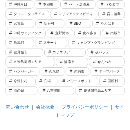
沖縄そば
本部町
バー・居酒屋
うるま市
タコス・タコライス
マリンアクティビティ
宮古諸島
宮古島
読谷村
BBQ
やんばる
沖縄ウェディング
宜野湾市
食べ歩き
南城市
島尻郡
ステーキ
キャンプ・グランピング
豊見城市
コザエリア
夜パフェ
久米島周辺エリア
浦添市
せんべろ
ハンバーガー
久米島
糸満市
テーマパーク
今帰仁村
穴場
パワースポット
国頭村
雨の日
八重瀬町
慶良間諸島エリア
問い合わせ
｜
会社概要
｜
プライバシーポリシー
｜
サイ
トマップ