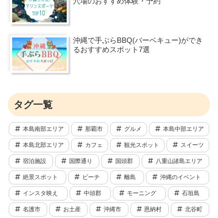
穴場のおすすめ体験・予約
沖縄で手ぶらBBQ(バーベキュー)ができ
るおすすめスポット7選
タグ一覧
本島南部エリア
那覇市
グルメ
本島中部エリア
本島北部エリア
カフェ
観光スポット
スイーツ
宿泊施設
国際通り
国頭郡
八重山諸島エリア
絶景スポット
ビーチ
離島
沖縄のイベント
インスタ映え
中頭郡
モーニング
石垣島
名護市
お土産
沖縄市
恩納村
北谷町