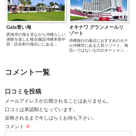
な雰囲気で外国人客が多く、異...
意外にもオーソドックスな沖縄...
Gala青い海
オキナワ グランメールリ
ゾート
西海岸の海を見ながら沖縄らしい
体験を楽しむ複合施設沖縄本島中
沖縄旅行の拠点におすすめのホテ
部・読谷村の海沿いにある
ル沖縄市にある人気リゾート。海
『Gala青い海』は、美しい西海
沿いではないもののオーシャンビ
岸の景色を楽しみながら、琉球ガ
ューのお部屋もあり、南部・北部
ラス、陶芸(やちむん)、乗馬など
へのアクセスも良好。「お食事も
多彩な体験ができる複合施設で
おいしい」と好評な沖縄旅行の拠
す。青く輝く海を背景に、自分だ
点におすすめのホテルです。ただ
コメント一覧
けの...
いま琉球ゴールデンキングスと
の...
口コミを投稿
メールアドレスが公開されることはありません。
口コミは承認制となっています。
反映されるまで今しばらくお待ち下さい。
コメント
※