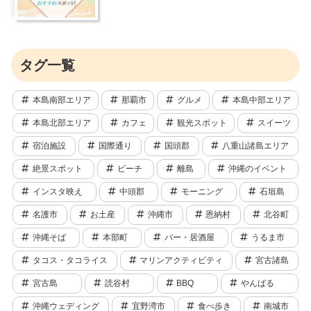
タグ一覧
本島南部エリア
那覇市
グルメ
本島中部エリア
本島北部エリア
カフェ
観光スポット
スイーツ
宿泊施設
国際通り
国頭郡
八重山諸島エリア
絶景スポット
ビーチ
離島
沖縄のイベント
インスタ映え
中頭郡
モーニング
石垣島
名護市
お土産
沖縄市
恩納村
北谷町
沖縄そば
本部町
バー・居酒屋
うるま市
タコス・タコライス
マリンアクティビティ
宮古諸島
宮古島
読谷村
BBQ
やんばる
沖縄ウェディング
宜野湾市
食べ歩き
南城市