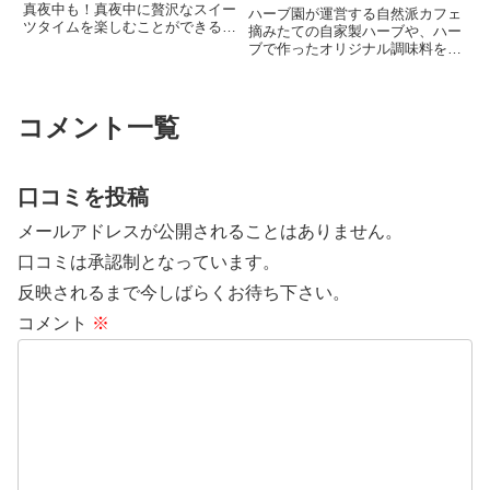
真夜中も！真夜中に贅沢なスイー
ハーブ園が運営する自然派カフェ
ツタイムを楽しむことができるの
摘みたての自家製ハーブや、ハー
が、2023年7月中旬に国際通りに
ブで作ったオリジナル調味料を使
オープンした『真夜中スイー
用したヘルシーなメニューが味わ
ツ』。自分好みにカスタマイズ可
えるカフェ。石垣の美しい海の青
能なジェラートのほか、店内では
と、緑が広がるハーブガーデンを
ふわふわ食感のパンケーキもい
眺めながらのランチやスイーツタ
コメント一覧
た...
イムが楽しめます。もともとは
ハ...
口コミを投稿
メールアドレスが公開されることはありません。
口コミは承認制となっています。
反映されるまで今しばらくお待ち下さい。
コメント
※