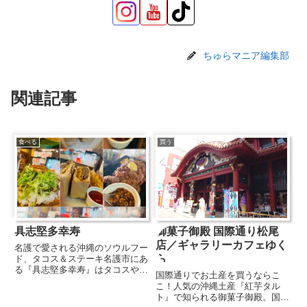
ちゅらマニア編集部
関連記事
食べる
買う
具志堅多幸寿
御菓子御殿 国際通り松尾
店／ギャラリーカフェゆく
名護で愛される沖縄のソウルフー
ら
ド、タコス＆ステーキ名護市にあ
る『具志堅多幸寿』はタコスやタ
国際通りでお土産を買うならこ
コライス、ハンバーガー、ステー
こ！人気の沖縄土産『紅芋タル
キなどが味わえる多国籍レストラ
ト』で知られる御菓子御殿。国際
ン。オーストラリア産・アメリカ