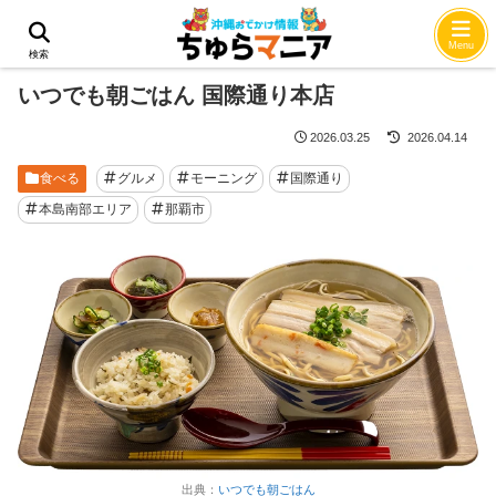
ホーム
食べる
Menu
検索
いつでも朝ごはん 国際通り本店
2026.03.25
2026.04.14
食べる
グルメ
モーニング
国際通り
本島南部エリア
那覇市
出典：
いつでも朝ごはん