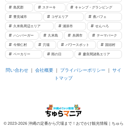
島尻郡
ステーキ
キャンプ・グランピング
豊見城市
コザエリア
夜パフェ
久米島周辺エリア
浦添市
せんべろ
ハンバーガー
久米島
糸満市
テーマパーク
今帰仁村
穴場
パワースポット
国頭村
ベーカリー
雨の日
慶良間諸島エリア
問い合わせ
｜
会社概要
｜
プライバシーポリシー
｜
サイ
トマップ
© 2023-2026 沖縄の定番から穴場まで！おでかけ観光情報｜ちゅら