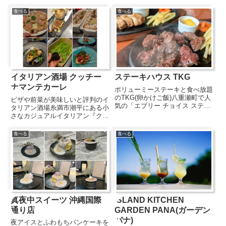
通り松尾店は国際通り沿いにあ
産のブラックアンガス牛を100％
り、首里城をモチーフにした朱赤
食べる
食べる
使用したステーキやハンバーガ...
の外観が目印です。店内1Fでは
ガラス越しに工場見学を楽しむこ
とができるほか、お土産に最適な
お菓子...
イタリアン酒場 クッチー
ステーキハウス TKG
ナマンテカーレ
ボリューミーステーキと食べ放題
のTKG(卵かけご飯)八重瀬町で人
ピザや前菜が美味しいと評判のイ
気の「エブリー チョイス ステー
タリアン酒場糸満市潮平にある小
キハウス」がリニューアルし、美
さなカジュアルイタリアン『クッ
味しいステーキとおいしい卵かけ
チーナマンテカーレ』は、旬の食
ご飯が味わえる「ステーキハウス
材をふんだんに使った本格イタリ
食べる
食べる
TKG」に生まれ変わりました。
アンと、美味しいお酒が楽しめる
ジューシーなステーキに...
お店です。アットホームな雰囲気
の中で、心地よいひとときを過
ご...
真夜中スイーツ 沖縄国際
ISLAND KITCHEN
通り店
GARDEN PANA(ガーデン
パナ)
夜アイスとふわもちパンケーキを