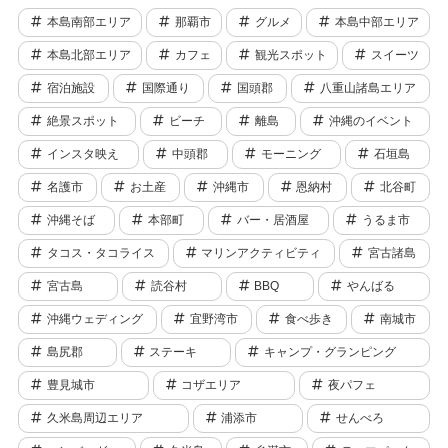
本島南部エリア
那覇市
グルメ
本島中部エリア
本島北部エリア
カフェ
観光スポット
スイーツ
宿泊施設
国際通り
国頭郡
八重山諸島エリア
絶景スポット
ビーチ
離島
沖縄のイベント
インスタ映え
中頭郡
モーニング
石垣島
名護市
お土産
沖縄市
恩納村
北谷町
沖縄そば
本部町
バー・居酒屋
うるま市
タコス・タコライス
マリンアクティビティ
宮古諸島
宮古島
読谷村
BBQ
やんばる
沖縄ウェディング
宜野湾市
食べ歩き
南城市
島尻郡
ステーキ
キャンプ・グランピング
豊見城市
コザエリア
夜パフェ
久米島周辺エリア
浦添市
せんべろ