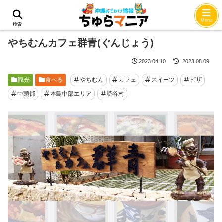
ホーム
観光
Menu
検索
やちむんカフェ群青(ぐんじょう)
2023.04.10
2023.08.09
観光
食べる
やちむん
カフェ
スイーツ
ピザ
中頭郡
本島中部エリア
読谷村