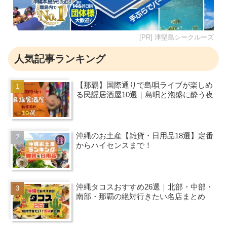
[PR] 津堅島シークルーズ
人気記事ランキング
【那覇】国際通りで島唄ライブが楽しめ
る民謡居酒屋10選｜島唄と泡盛に酔う夜
沖縄のお土産【雑貨・日用品18選】定番
からハイセンスまで！
沖縄タコスおすすめ26選｜北部・中部・
南部・那覇の絶対行きたい名店まとめ