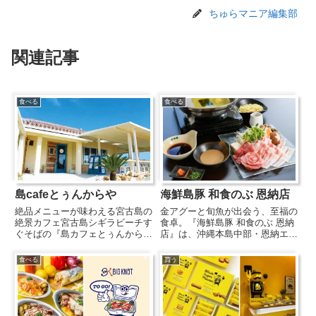
ちゅらマニア編集部
関連記事
食べる
食べる
島cafeとぅんからや
海鮮島豚 和食のぶ 恩納店
絶品メニューが味わえる宮古島の
金アグーと旬魚が出会う、至福の
絶景カフェ宮古島シギラビーチす
食卓。『海鮮島豚 和食のぶ 恩納
ぐそばの『島カフェとぅんから
店』は、沖縄本島中部・恩納エリ
や』は、オーシャンビューの絶景
ア近くのうるま市石川伊波に位置
ロケーションでおいしい食事やバ
する和食店です。近海で水揚げさ
食べる
買う
ーベキューが楽しめる、大人気の
れた新鮮な魚介や、希少な金アグ
リゾートカフェ。地元食材をふん
ーをはじめとする沖縄ならではの
だんに使用した本格的なフードメ
食材を使用し、しゃぶしゃぶや...
ニ...