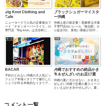
Big Knot Clothing and
ブラックシュガーマイスタ
Cafe
ー沖縄
ニューヨークで人気の定番屋台フ
沖縄土産の新定番！黒糖香る洋菓
ード「チキンオーバーライス」の
子専門店ゆいレール「牧志駅」か
専門店『Big knot』は北谷町にあ
ら徒歩3分。黄色い看板が目印の
るチキンオーバーライスのお店。
『ブラックシュガーマイスター沖
メニューはチキンオーバーライス
縄』は、2026年7月3日に那覇国
食べる
特集
をはじめ手軽に食べられるオーバ
際通りにオープンした、沖縄産の
ーライス4種とチキンブリトーの
黒糖を使用した洋菓子の専門店。
み。チキンオーバーライ...
沖縄黒糖のコクと香りを活か...
BACAR
沖縄でおすすめの絶品かき
氷＆ぜんざいのお店17選
予約のとれない沖縄の大人気ピッ
ツェリア本場イタリアで修行した
沖縄の夏に欠かせない、かき氷と
シェフが作る本格的なイタリアン
ぜんざい沖縄で定番の夏スイーツ
ピッツァを沖縄で食べられるとあ
といえばかき氷やぜんざい。夏に
って、なかなか予約が取れない人
ぜんざい？と驚く人もいるかもし
気イタリアンBACAR。訪れたお
れませんが、沖縄のぜんざいは、
客さんが必ず注文するという一番
甘く煮た金時豆にかき氷を乗せた
人気のピッツァメニューは現在...
ものが主流。シャリっと冷たいか
コメント一覧