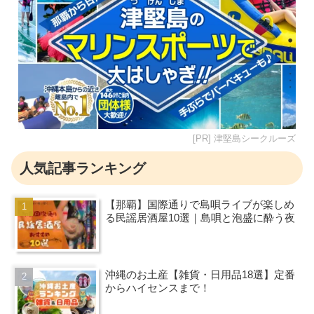
[PR] 津堅島シークルーズ
人気記事ランキング
【那覇】国際通りで島唄ライブが楽しめ
る民謡居酒屋10選｜島唄と泡盛に酔う夜
沖縄のお土産【雑貨・日用品18選】定番
からハイセンスまで！