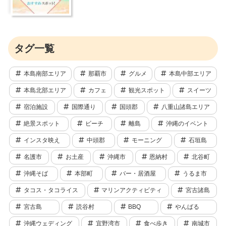
タグ一覧
本島南部エリア
那覇市
グルメ
本島中部エリア
本島北部エリア
カフェ
観光スポット
スイーツ
宿泊施設
国際通り
国頭郡
八重山諸島エリア
絶景スポット
ビーチ
離島
沖縄のイベント
インスタ映え
中頭郡
モーニング
石垣島
名護市
お土産
沖縄市
恩納村
北谷町
沖縄そば
本部町
バー・居酒屋
うるま市
タコス・タコライス
マリンアクティビティ
宮古諸島
宮古島
読谷村
BBQ
やんばる
沖縄ウェディング
宜野湾市
食べ歩き
南城市