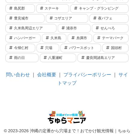
島尻郡
ステーキ
キャンプ・グランピング
豊見城市
コザエリア
夜パフェ
久米島周辺エリア
浦添市
せんべろ
ハンバーガー
久米島
糸満市
テーマパーク
今帰仁村
穴場
パワースポット
国頭村
雨の日
八重瀬町
慶良間諸島エリア
問い合わせ
｜
会社概要
｜
プライバシーポリシー
｜
サイ
トマップ
© 2023-2026 沖縄の定番から穴場まで！おでかけ観光情報｜ちゅら