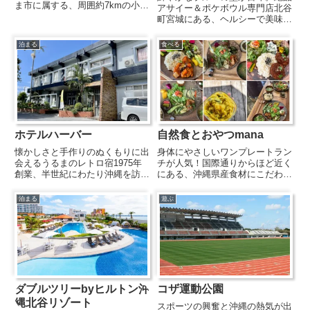
ま市に属する、周囲約7kmの小さ
アサイー＆ポケボウル専門店北谷
な有人島です。海中道路(浜比嘉
町宮城にある、ヘルシーで美味し
大橋)によって本島と繋がってお
いポケボウルとアサイーボウルの
り、島の北西には浜地区、東側に
専門店。特に人気のアサイーボウ
泊まる
食べる
は比嘉地区という集落がありま
ルは、レギュラーサイズは2種
す。琉球開闢の祖とされる女神
類、ラージサイズは4種類のフル
ア...
ーツを選べて、トッピングやソー
ス...
ホテルハーバー
自然食とおやつmana
懐かしさと手作りのぬくもりに出
身体にやさしいワンプレートラン
会えるうるまのレトロ宿1975年
チが人気！国際通りからほど近く
創業、半世紀にわたり沖縄を訪れ
にある、沖縄県産食材にこだわっ
る旅人を迎え続けてきたのが、う
たヴィーガン料理がいただけるカ
るま市の路地裏にある『ホテルハ
フェ。メニューは「本日のプレー
泊まる
遊ぶ
ーバー』。昭和レトロな趣を残す
ト」一種類とヴィーガンスイーツ
館内は、隅々まで丁寧に清掃さ
やドリンクのみ。素材の味を活か
れ、どこか実家に帰ってきたよ
して丁寧に調理されたメイン料
う...
理...
ダブルツリーbyヒルトン沖
コザ運動公園
縄北谷リゾート
スポーツの興奮と沖縄の熱気が出