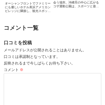
会う場所。沖縄市の中心に広がる
オーシャンフロントでファミリー
コザ運動公園は、スポーツと遊
にも優しいホテル美浜アメリカン
び、そして地域の熱気を一度に体
ビレッジに隣接し、観光スポット
感できる魅力あふれるスポットで
までのアクセスが良好なダブルツ
す。広々とした陸上競技場や野球
リー。施設内には屋外に2つのプ
場ではトップアスリートたちの息
ールを有し、お子様向けのスライ
吹を感じられ、園内には子どもが
ダーを完備。また子連れOKのル
コメント一覧
思...
ーフトップバーではサンセット
ビ...
口コミを投稿
メールアドレスが公開されることはありません。
口コミは承認制となっています。
反映されるまで今しばらくお待ち下さい。
コメント
※