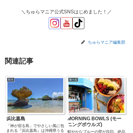
＼ちゅらマニア公式SNSはじめました！／
ちゅらマニア編集部
関連記事
観光
食べる
浜比嘉島
MORNING BOWLS (モー
ニングボウルズ)
「神が宿る島」でやさしい風に包
まれる『浜比嘉島』は沖縄県うる
鮮やかなブルーの壁が目印。絶品