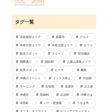
タグ一覧
本島南部エリア
那覇市
グルメ
本島中部エリア
本島北部エリア
カフェ
観光スポット
スイーツ
宿泊施設
国際通り
国頭郡
八重山諸島エリア
絶景スポット
ビーチ
離島
沖縄のイベント
インスタ映え
中頭郡
モーニング
石垣島
名護市
お土産
沖縄市
恩納村
北谷町
沖縄そば
本部町
バー・居酒屋
うるま市
タコス・タコライス
マリンアクティビティ