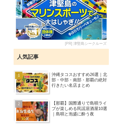
[PR] 津堅島シークルーズ
人気記事
沖縄タコスおすすめ26選｜北
部・中部・南部・那覇の絶対
行きたい名店まとめ
【那覇】国際通りで島唄ライ
ブが楽しめる民謡居酒屋10選
｜島唄と泡盛に酔う夜