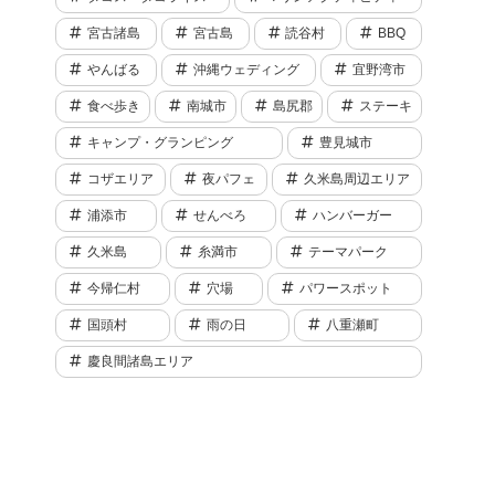
宮古諸島
宮古島
読谷村
BBQ
やんばる
沖縄ウェディング
宜野湾市
食べ歩き
南城市
島尻郡
ステーキ
キャンプ・グランピング
豊見城市
コザエリア
夜パフェ
久米島周辺エリア
浦添市
せんべろ
ハンバーガー
久米島
糸満市
テーマパーク
今帰仁村
穴場
パワースポット
国頭村
雨の日
八重瀬町
慶良間諸島エリア