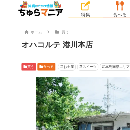
特集
食べる
ホーム
買う
オハコルテ 港川本店
買う
食べる
お土産
スイーツ
本島南部エリア