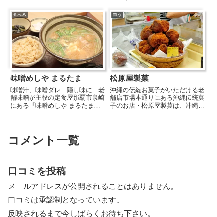
『島唄ライブ 沖縄民謡居酒屋
ホテル。「ハブベース＝拠点」を
ORION』は、沖縄料理と島唄ラ
コンセプトに、沖縄観光の拠点に
食べる
買う
イブを心ゆくまで楽しめるお店。
するのにもってこいのアクセスの
三線の音色が響くライブは1日3...
良さと充実の設備が人気です。各
フロアごとに「和モダン」や
「オ...
味噌めしや まるたま
松原屋製菓
味噌汁、味噌ダレ、隠し味に…老
沖縄の伝統お菓子がいただける老
舗味噌が主役の定食屋那覇市泉崎
舗店市場本通りにある沖縄伝統菓
にある『味噌めしや まるたま』
子のお店・松原屋製菓は、沖縄で
は、首里の老舗「玉那覇味噌」の
愛される昔ながらのお菓子を製
無添加天然醸造味噌を使用した料
造・販売しているお店。生地がぎ
理が味わえる専門店。約160年以
っしり詰まった重みのある「さー
上続く伝統の味噌をベースに、
たーあんだぎー」や、「ぽーぽ
コメント一覧
朝・昼・夜で異なる“味噌めし”...
ー」「のーまんじゅう」など沖縄
で定...
口コミを投稿
メールアドレスが公開されることはありません。
口コミは承認制となっています。
反映されるまで今しばらくお待ち下さい。