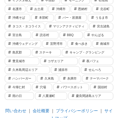
インスタ映え
中頭郡
モーニング
石垣島
名護市
お土産
沖縄市
恩納村
北谷町
沖縄そば
本部町
バー・居酒屋
うるま市
タコス・タコライス
マリンアクティビティ
宮古諸島
宮古島
読谷村
BBQ
やんばる
沖縄ウェディング
宜野湾市
食べ歩き
南城市
島尻郡
ステーキ
キャンプ・グランピング
豊見城市
コザエリア
夜パフェ
久米島周辺エリア
浦添市
せんべろ
ハンバーガー
久米島
糸満市
テーマパーク
今帰仁村
穴場
パワースポット
国頭村
雨の日
八重瀬町
慶良間諸島エリア
問い合わせ
｜
会社概要
｜
プライバシーポリシー
｜
サイ