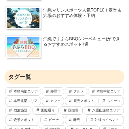
沖縄マリンスポーツ人気TOP10！定番＆
穴場のおすすめ体験・予約
沖縄で手ぶらBBQ(バーベキュー)ができ
るおすすめスポット7選
タグ一覧
本島南部エリア
那覇市
グルメ
本島中部エリア
本島北部エリア
カフェ
観光スポット
スイーツ
宿泊施設
国際通り
国頭郡
八重山諸島エリア
絶景スポット
ビーチ
離島
沖縄のイベント