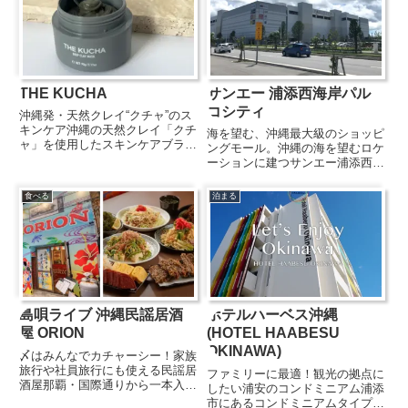
THE KUCHA
サンエー 浦添西海岸パル
コシティ
沖縄発・天然クレイ“クチャ”のス
キンケア沖縄の天然クレイ「クチ
海を望む、沖縄最大級のショッピ
ャ」を使用したスキンケアブラン
ングモール。沖縄の海を望むロケ
ド『THE KUCHA』は、自然の恵
ーションに建つサンエー浦添西海
みを活かしたナチュラルコスメを
岸 PARCO CITYは、ショッピン
展開。ディープクレイマスクやシ
グもグルメもエンターテインメン
食べる
泊まる
ェイシャルソープ等、毛穴汚れを
トも一度に楽しめる沖縄最大級の
優しく吸着し、肌をなめ...
ショッピングモールです。館内に
は約250店舗が集まり...
島唄ライブ 沖縄民謡居酒
ホテルハーベス沖縄
屋 ORION
(HOTEL HAABESU
OKINAWA)
〆はみんなでカチャーシー！家族
旅行や社員旅行にも使える民謡居
ファミリーに最適！観光の拠点に
酒屋那覇・国際通りから一本入っ
したい浦安のコンドミニアム浦添
た第一牧志公設市場裏手にある
市にあるコンドミニアムタイプの