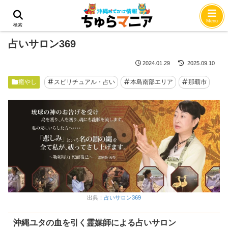
ホーム
癒やし
Menu
検索
占いサロン369
2024.01.29
2025.09.10
癒やし
スピリチュアル・占い
本島南部エリア
那覇市
出典：
占いサロン369
沖縄ユタの血を引く霊媒師による占いサロン