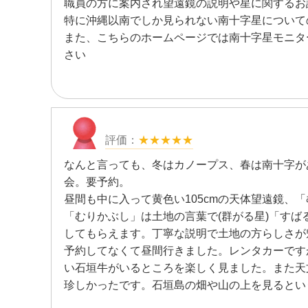
職員の方に案内され望遠鏡の説明や星に関するお
特に沖縄以南でしか見られない南十字星について
また、こちらのホームページでは南十字星モニタ
さい
★★★★★
なんと言っても、冬はカノープス、春は南十字が
会。要予約。
昼間も中に入って黄色い105cmの天体望遠鏡、
「むりかぶし」は土地の言葉で(群がる星)「す
してもらえます。丁寧な説明で土地の方らしさが
予約してなくて昼間行きました。レンタカーです
い石垣牛がいるところを楽しく見ました。また天
珍しかったです。石垣島の畑や山の上を見るとい