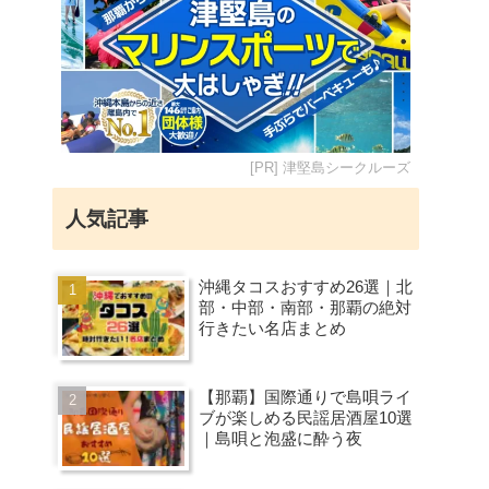
[PR] 津堅島シークルーズ
人気記事
沖縄タコスおすすめ26選｜北
部・中部・南部・那覇の絶対
行きたい名店まとめ
【那覇】国際通りで島唄ライ
ブが楽しめる民謡居酒屋10選
｜島唄と泡盛に酔う夜