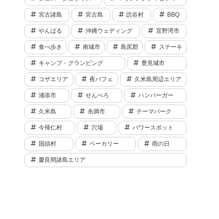
宮古諸島
宮古島
読谷村
BBQ
やんばる
沖縄ウェディング
宜野湾市
食べ歩き
南城市
島尻郡
ステーキ
キャンプ・グランピング
豊見城市
コザエリア
夜パフェ
久米島周辺エリア
浦添市
せんべろ
ハンバーガー
久米島
糸満市
テーマパーク
今帰仁村
穴場
パワースポット
国頭村
ベーカリー
雨の日
慶良間諸島エリア