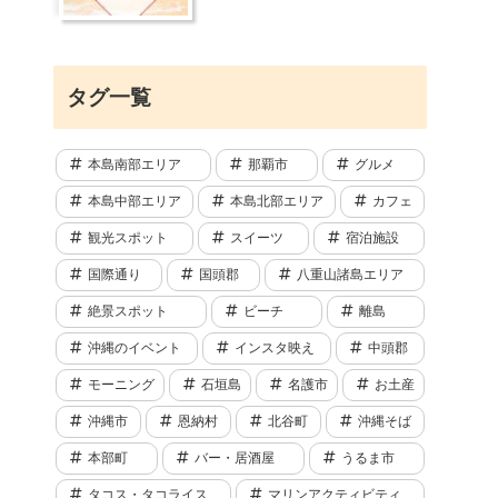
タグ一覧
本島南部エリア
那覇市
グルメ
本島中部エリア
本島北部エリア
カフェ
観光スポット
スイーツ
宿泊施設
国際通り
国頭郡
八重山諸島エリア
絶景スポット
ビーチ
離島
沖縄のイベント
インスタ映え
中頭郡
モーニング
石垣島
名護市
お土産
沖縄市
恩納村
北谷町
沖縄そば
本部町
バー・居酒屋
うるま市
タコス・タコライス
マリンアクティビティ