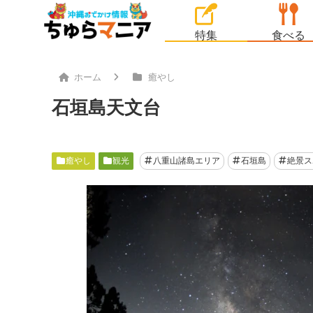
特集
食べる
ホーム
癒やし
石垣島天文台
癒やし
観光
八重山諸島エリア
石垣島
絶景ス