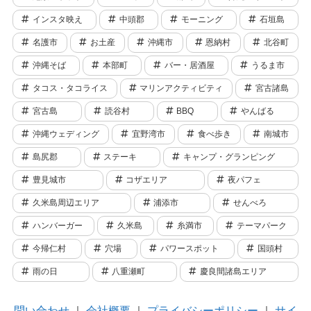
インスタ映え
中頭郡
モーニング
石垣島
名護市
お土産
沖縄市
恩納村
北谷町
沖縄そば
本部町
バー・居酒屋
うるま市
タコス・タコライス
マリンアクティビティ
宮古諸島
宮古島
読谷村
BBQ
やんばる
沖縄ウェディング
宜野湾市
食べ歩き
南城市
島尻郡
ステーキ
キャンプ・グランピング
豊見城市
コザエリア
夜パフェ
久米島周辺エリア
浦添市
せんべろ
ハンバーガー
久米島
糸満市
テーマパーク
今帰仁村
穴場
パワースポット
国頭村
雨の日
八重瀬町
慶良間諸島エリア
問い合わせ
｜
会社概要
｜
プライバシーポリシー
｜
サイ