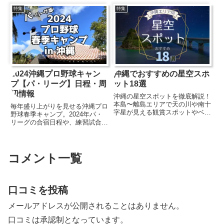
TKG」に生まれ変わりました。
ーコレクションホテル 沖縄宮
特集
特集
ジューシーなステーキに...
古』です。伊良部島のサンゴビー
チに面した、オーシャンフロント
ホテルとなっています。こちら...
2024沖縄プロ野球キャン
沖縄でおすすめの星空スポ
プ【パ・リーグ】日程・周
ット18選
辺情報
沖縄の星空スポットを徹底解説！
本島〜離島エリアで天の川や南十
毎年盛り上がりを見せる沖縄プロ
字星が見える観賞スポットやベス
野球春季キャンプ。2024年パ・
トシーズン、観賞のコツをまとめ
リーグの合宿日程や、練習試合・
ました。
オープン戦の対戦カード、会場周
辺の情報など、おでかけに役立つ
情報を掲載しています。
コメント一覧
口コミを投稿
メールアドレスが公開されることはありません。
口コミは承認制となっています。