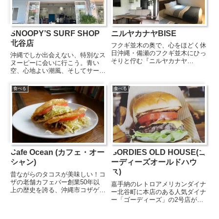
SNOOPY’S SURF SHOP
ニルヤカナヤBISE
北谷店
フクギ並木の奥で、心をほどく休
日沖縄・備瀬のフクギ並木にひっ
沖縄でしか出会えない、特別なス
そりと佇む『ニルヤカナヤ
ヌーピーに会いに行こう。青い
BISE(ビセ)』。窓を開ければ、緑
空、心地よい潮風、そしてサーフ
のトンネルの向こうに広がる青い
スタイルのスヌーピー。
海と伊江島タッチューの美しい景
SNOOPY'S SURF SHOPは、ハ
食べる
食べる
色が迎えてくれます。オーシャン
ワイ・ノースショアの雰囲気をそ
ビューの広々とした客室は、キ
のまま感じられる、PEANUTSフ
ッ...
ァンにはたまらない特別な...
Cafe Ocean (カフェ・オー
GORDIES OLD HOUSE(ゴ
シャン)
ーディーズオールドハウ
ス)
昔ながらのタコスが美味しい！コ
ザの老舗カフェバー創業50年以
嘉手納のレトロアメリカンダイナ
上の歴史を誇る、沖縄市コザゲー
ー北谷町に本店のある人気ダイナ
ト通りの老舗のAサインバー『カ
ー「ゴーディーズ」の2号店が嘉
フェオーシャン』。店内はビンテ
手納町の国道58号線沿いにあり
ージアメリカの雰囲気で、訪れる
ます。古き良きアメリカのダイナ