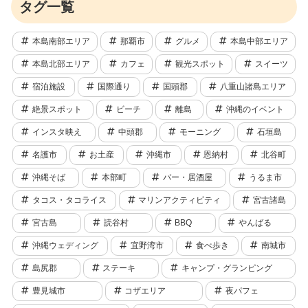
タグ一覧
本島南部エリア
那覇市
グルメ
本島中部エリア
本島北部エリア
カフェ
観光スポット
スイーツ
宿泊施設
国際通り
国頭郡
八重山諸島エリア
絶景スポット
ビーチ
離島
沖縄のイベント
インスタ映え
中頭郡
モーニング
石垣島
名護市
お土産
沖縄市
恩納村
北谷町
沖縄そば
本部町
バー・居酒屋
うるま市
タコス・タコライス
マリンアクティビティ
宮古諸島
宮古島
読谷村
BBQ
やんばる
沖縄ウェディング
宜野湾市
食べ歩き
南城市
島尻郡
ステーキ
キャンプ・グランピング
豊見城市
コザエリア
夜パフェ