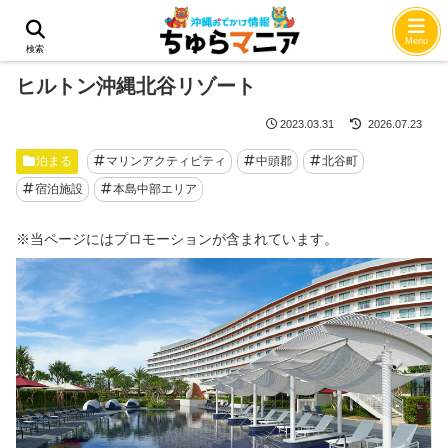
ホーム
泊まる
Menu
検索
ヒルトン沖縄北谷リゾート
2023.03.31
2026.07.23
泊まる
マリンアクティビティ
中頭郡
北谷町
宿泊施設
本島中部エリア
※当ページにはプロモーションが含まれています。