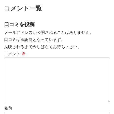
だけでワクワクする空間。Aサイ
ーに迷い込んだようなお洒落な店
ンが掲げられており、地元でも
内では、ハンバーガーをはじめと
コメント一覧
お...
したアメリカンなメニューが揃
い...
口コミを投稿
メールアドレスが公開されることはありません。
口コミは承認制となっています。
反映されるまで今しばらくお待ち下さい。
コメント
※
名前