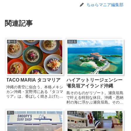
ちゅらマニア編集部
関連記事
食べる
泊まる
TACO MARIA タコマリア
ハイアットリージェンシー
瀬良垣アイランド沖縄
沖縄の青空に似合う、本格メキシ
カン沖縄・宜野湾にある『タコマ
島そのものがリゾート。瀬良垣島
リア』は、香ばしく焼き上げたト
で叶える特別な休日。沖縄・恩納
ルティーヤとジューシーな具材が
村の海に浮かぶ瀬良垣島。その島
織りなす、本格メキシカンの魅力
全体を舞台にした『ハイアット
を気軽に味わえる人気店。チキン
リージェンシー 瀬良垣アイラン
買う
泊まる
タコスやシュリンプタコスなど、
ド 沖縄』は、日常を忘れさせて
ひと口頬張ればスパイスの香り
くれる特別なリゾート。エメラル
と...
ドブルーの海に囲まれた客室か
ら...