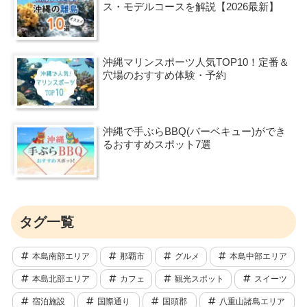
ス・モデルコースを解説【2026最新】
沖縄マリンスポーツ人気TOP10！定番＆
穴場のおすすめ体験・予約
沖縄で手ぶらBBQ(バーベキュー)ができ
るおすすめスポット7選
タグ一覧
本島南部エリア
那覇市
グルメ
本島中部エリア
本島北部エリア
カフェ
観光スポット
スイーツ
宿泊施設
国際通り
国頭郡
八重山諸島エリア