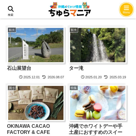
大宜味村
Menu
検索
観光
観光
石山展望台
ター滝
2025.12.01
2026.08.07
2025.01.20
2025.03.19
買う
特集
OKINAWA CACAO
沖縄でホワイトデーや手
FACTORY & CAFE
土産におすすめのスイー