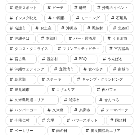
絶景スポット
ビーチ
離島
沖縄のイベント
インスタ映え
中頭郡
モーニング
石垣島
名護市
お土産
沖縄市
恩納村
北谷町
沖縄そば
本部町
バー・居酒屋
うるま市
タコス・タコライス
マリンアクティビティ
宮古諸島
宮古島
読谷村
BBQ
やんばる
沖縄ウェディング
宜野湾市
食べ歩き
南城市
島尻郡
ステーキ
キャンプ・グランピング
豊見城市
コザエリア
夜パフェ
久米島周辺エリア
浦添市
せんべろ
ハンバーガー
久米島
糸満市
テーマパーク
今帰仁村
穴場
パワースポット
国頭村
ベーカリー
雨の日
慶良間諸島エリア