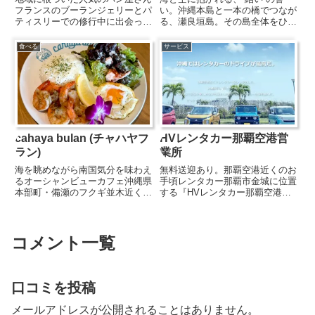
フランスのブーランジェリーとパ
い。沖縄本島と一本の橋でつなが
ティスリーでの修行中に出会った
る、瀬良垣島。その島全体をひと
という今井さんご夫婦が営んでい
つのリゾートとして抱くハイアッ
る人気のパンとスイーツのお店。
トリージェンシー瀬良垣アイラン
食べる
サービス
こぢんまりとした店内にはフラン
ド沖縄にあるのが、『瀬良垣島教
スの製法をベースに、沖縄で収穫
会』です。ここだけの魅力は、“1
された旬の食材を使ったパンや
島1リゾート”という唯一無二...
ケ...
cahaya bulan (チャハヤブ
HVレンタカー那覇空港営
ラン)
業所
海を眺めながら南国気分を味わえ
無料送迎あり。那覇空港近くのお
るオーシャンビューカフェ沖縄県
手頃レンタカー那覇市金城に位置
本部町・備瀬のフクギ並木近くに
する『HVレンタカー那覇空港営
あるハワイアンカフェ『cahaya
業所』は、観光やビジネスに便利
bulan (チャハヤブラン)』。目の
な、那覇空港すぐ近くのレンタカ
前に広がる海と伊江島を望むロケ
ー店です。※現在系列店の仮設カ
ーションで、ゆったりとした時間
ウンターにて営業中。軽自動車か
コメント一覧
を過ごせる人気の...
ら普通乗用車、SUV、ワゴン車...
口コミを投稿
メールアドレスが公開されることはありません。