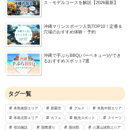
ス・モデルコースを解説【2026最新】
沖縄マリンスポーツ人気TOP10！定番＆
穴場のおすすめ体験・予約
沖縄で手ぶらBBQ(バーベキュー)ができ
るおすすめスポット7選
タグ一覧
本島南部エリア
那覇市
グルメ
本島中部エリア
本島北部エリア
カフェ
観光スポット
スイーツ
宿泊施設
国際通り
国頭郡
八重山諸島エリア