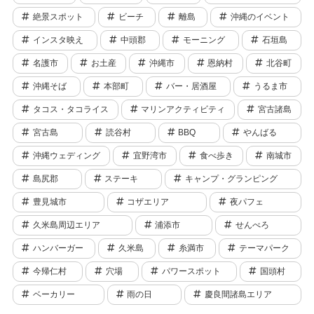
絶景スポット
ビーチ
離島
沖縄のイベント
インスタ映え
中頭郡
モーニング
石垣島
名護市
お土産
沖縄市
恩納村
北谷町
沖縄そば
本部町
バー・居酒屋
うるま市
タコス・タコライス
マリンアクティビティ
宮古諸島
宮古島
読谷村
BBQ
やんばる
沖縄ウェディング
宜野湾市
食べ歩き
南城市
島尻郡
ステーキ
キャンプ・グランピング
豊見城市
コザエリア
夜パフェ
久米島周辺エリア
浦添市
せんべろ
ハンバーガー
久米島
糸満市
テーマパーク
今帰仁村
穴場
パワースポット
国頭村
ベーカリー
雨の日
慶良間諸島エリア