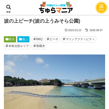
ホーム
観光
Menu
検索
波の上ビーチ(波の上うみそら公園)
2023.03.23
2026.08.07
観光
遊ぶ
BBQ
ビーチ
マリンアクティビティ
本島北部エリア
那覇市