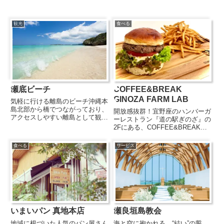
観光
食べる
瀬底ビーチ
COFFEE&BREAK
GINOZA FARM LAB
気軽に行ける離島のビーチ沖縄本
島北部から橋でつながっており、
開放感抜群！宜野座のハンバーガ
アクセスしやすい離島として観光
ーレストラン『道の駅ぎのざ』の
客から人気を集めている「瀬底
2Fにある、COFFEE&BREAK
島」。そんな「瀬底島」で一番有
GINOZA FARM LAB。宜野座の
名なのが『瀬底ビーチ』です。沖
海を眺めながらゆったり過ごせる
食べる
サービス
縄本島では中々味わえない美しさ
場所です。開放感のある店内でい
を誇る『瀬底ビーチ』は、透明度
ただけるのは、バンズ、パティ、
の...
ソース全てが...
いまいパン 真地本店
瀬良垣島教会
地域に根づいた人気のパン屋さん
海と空に抱かれる、“結い”の誓