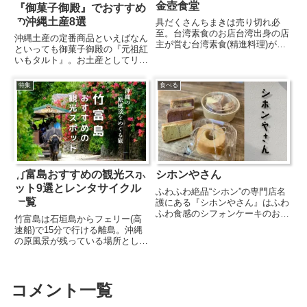
金壺食堂
『御菓子御殿』でおすすめ
の沖縄土産8選
具だくさんちまきは売り切れ必
至。台湾素食のお店台湾出身の店
沖縄土産の定番商品といえばなん
主が営む台湾素食(精進料理)がい
といっても御菓子御殿の『元祖紅
ただける金壺食堂。低価格でバイ
いもタルト』。お土産としてリク
キング形式での朝定食を提供して
エストされることも多い大人気ス
います。店内カウンターにずらり
イーツですが、2023年7月現在、
特集
食べる
と並べられたお野菜のおかずはど
原料になっている紅芋の生産量が
れも出汁をきかせた身体に優し
不足しているため、品薄状態が続
い...
いています。そこで今回は、...
竹富島おすすめの観光スポ
シホンやさん
ット9選とレンタサイクル
ふわふわ絶品“シホン”の専門店名
一覧
護にある『シホンやさん』はふわ
ふわ食感のシフォンケーキのお
竹富島は石垣島からフェリー(高
店。「時間が経っても柔らかい」
速船)で15分で行ける離島。沖縄
と評判のシフォンケーキは、プレ
の原風景が残っている場所として
ーン、ココア、アールグレイなど
多くの観光客が訪れる場所です。
様々なフレーバーをご用意。ほか
今回はそんな竹富島でおすすめの
にも、クリームやフルーツがサ
観光スポットと、島巡りに便利な
ン...
レンタサイクルの情報をご紹介し
コメント一覧
ます！竹富島のおすすめ観光ス...