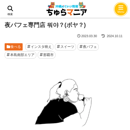
ホーム
食べる
Menu
検索
夜パフェ専門店 뭐야？(ボヤ？)
2023.03.30
2024.10.11
食べる
インスタ映え
スイーツ
夜パフェ
本島南部エリア
那覇市