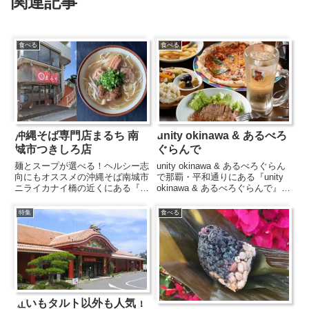
関連記事
食べる
食べる
沖縄そば専門店まるち 南
unity okinawa & あるべろ
城市つきしろ店
ぐらんで
麺とスープが選べる！ヘルシー志
unity okinawa & あるべろぐらん
向にもオススメの沖縄そば南城市
で那覇・平和通りにある『unity
ニライカナイ橋の近くにある『沖
okinawa & あるべろぐらんで』
縄そば専門店まるち』は、中城に
は、アパレルショップと飲食店が
ある「ちゅるげーそば」の姉妹
融合したユニークなスポット。オ
特集
食べる
店。基本の「沖縄そば」や、ソー
リジナルやセレクトの沖縄らしい
キ、三枚肉、てびちが乗った「ま
ファッションを楽しみつつ、併
るちそば」などメニューが決まっ
設...
た...
紅いもタルト以外も人気！