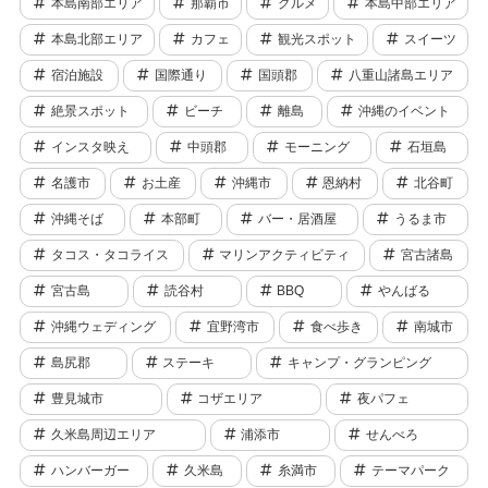
本島南部エリア
那覇市
グルメ
本島中部エリア
本島北部エリア
カフェ
観光スポット
スイーツ
宿泊施設
国際通り
国頭郡
八重山諸島エリア
絶景スポット
ビーチ
離島
沖縄のイベント
インスタ映え
中頭郡
モーニング
石垣島
名護市
お土産
沖縄市
恩納村
北谷町
沖縄そば
本部町
バー・居酒屋
うるま市
タコス・タコライス
マリンアクティビティ
宮古諸島
宮古島
読谷村
BBQ
やんばる
沖縄ウェディング
宜野湾市
食べ歩き
南城市
島尻郡
ステーキ
キャンプ・グランピング
豊見城市
コザエリア
夜パフェ
久米島周辺エリア
浦添市
せんべろ
ハンバーガー
久米島
糸満市
テーマパーク