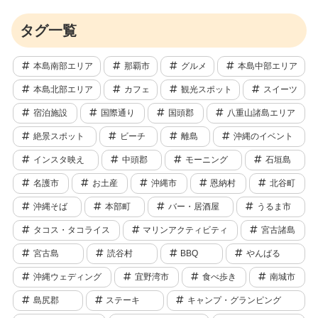
タグ一覧
本島南部エリア
那覇市
グルメ
本島中部エリア
本島北部エリア
カフェ
観光スポット
スイーツ
宿泊施設
国際通り
国頭郡
八重山諸島エリア
絶景スポット
ビーチ
離島
沖縄のイベント
インスタ映え
中頭郡
モーニング
石垣島
名護市
お土産
沖縄市
恩納村
北谷町
沖縄そば
本部町
バー・居酒屋
うるま市
タコス・タコライス
マリンアクティビティ
宮古諸島
宮古島
読谷村
BBQ
やんばる
沖縄ウェディング
宜野湾市
食べ歩き
南城市
島尻郡
ステーキ
キャンプ・グランピング