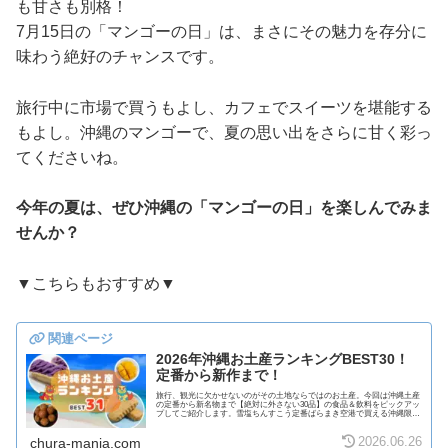
も甘さも別格！
7月15日の「マンゴーの日」は、まさにその魅力を存分に
味わう絶好のチャンスです。
旅行中に市場で買うもよし、カフェでスイーツを堪能する
もよし。沖縄のマンゴーで、夏の思い出をさらに甘く彩っ
てくださいね。
今年の夏は、ぜひ沖縄の「マンゴーの日」を楽しんでみま
せんか？
▼こちらもおすすめ▼
2026年沖縄お土産ランキングBEST30！
定番から新作まで！
旅行、観光に欠かせないのがその土地ならではのお土産。今回は沖縄土産
の定番から新名物まで【絶対に外さない30品】の食品＆飲料をピックアッ
プしてご紹介します。雪塩ちんすこう定番ばらまき空港で買える沖縄限定
沖縄の郷土菓子「ちんすこう」にぬちまーす...
2026.06.26
chura-mania.com