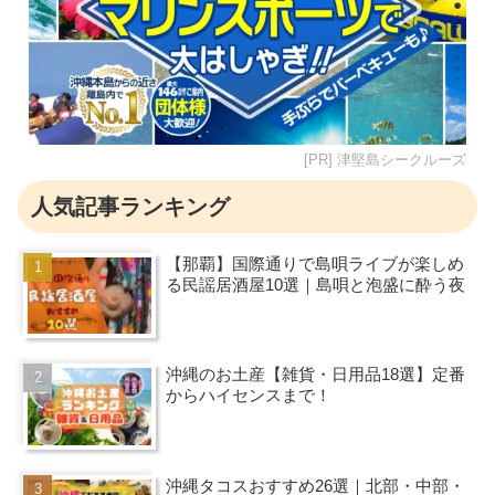
[PR] 津堅島シークルーズ
人気記事ランキング
【那覇】国際通りで島唄ライブが楽しめ
る民謡居酒屋10選｜島唄と泡盛に酔う夜
沖縄のお土産【雑貨・日用品18選】定番
からハイセンスまで！
沖縄タコスおすすめ26選｜北部・中部・