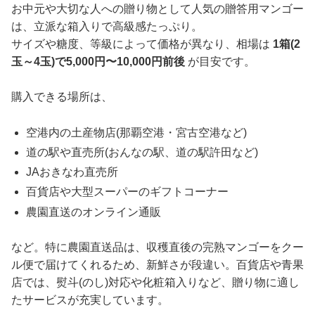
お中元や大切な人への贈り物として人気の贈答用マンゴー
は、立派な箱入りで高級感たっぷり。
サイズや糖度、等級によって価格が異なり、相場は
1箱(2
玉～4玉)で5,000円〜10,000円前後
が目安です。
購入できる場所は、
空港内の土産物店(那覇空港・宮古空港など)
道の駅や直売所(おんなの駅、道の駅許田など)
JAおきなわ直売所
百貨店や大型スーパーのギフトコーナー
農園直送のオンライン通販
など。特に農園直送品は、収穫直後の完熟マンゴーをクー
ル便で届けてくれるため、新鮮さが段違い。百貨店や青果
店では、熨斗(のし)対応や化粧箱入りなど、贈り物に適し
たサービスが充実しています。