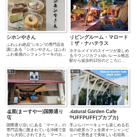
シホンやさん
リビングルーム・マロード
｜ザ・ナハテラス
ふわふわ絶品“シホン”の専門店名
護にある『シホンやさん』はふわ
ホテルメイドのスイーツが楽しめ
ふわ食感のシフォンケーキのお
るラウンジカフェゆいレール牧志
店。「時間が経っても柔らかい」
駅から徒歩約12分のところにあ
と評判のシフォンケーキは、プレ
るのが『ザ・ナハテラス』。国際
ーン、ココア、アールグレイなど
通りまでは徒歩約15分と観光ア
買う
食べる
様々なフレーバーをご用意。ほか
クセス抜群！那覇市の新都心部に
にも、クリームやフルーツがサ
位置しているため観光施設や空港
ン...
からのアクセスが便利なのにも
関...
塩屋(まーすやー)国際通り
Natural Garden Cafe
店
PUFFPUFF(プカプカ)
国際通り沿いにある「マース」の
手ぶらバーベキューも楽しめる石
専門店海に囲まれている沖縄で昔
垣の絶景カフェ全席オーシャンビ
から大切にされてきた「マース」
ューで景色まで美味しい石垣島の