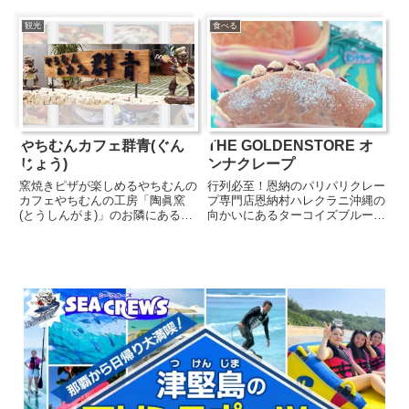
(沖縄ことばで「塩」のこと)。ま
人気カフェ。1日10食限定のロー
ーすやーはそんな塩の専門店で
ストビーフボウルやタコライスと
観光
食べる
す。国際通り店では、沖縄の塩を
いったお食事メニューから、イン
中心に世界中の塩や塩製品につい
スタ映え間違いなしのドリンクや
て、塩の専門家である「ソルト
パフェ、カクテルなど見た目も...
ソ...
やちむんカフェ群青(ぐん
THE GOLDENSTORE オ
じょう)
ンナクレープ
窯焼きピザが楽しめるやちむんの
行列必至！恩納のパリパリクレー
カフェやちむんの工房「陶眞窯
プ専門店恩納村ハレクラニ沖縄の
(とうしんがま)」のお隣にあるカ
向かいにあるターコイズブルーの
フェ「やちむん＆カフェ群青」
外観が特徴的なクレープ専門店。
は、シーサーの顔型の石窯で焼い
よくあるしっとり生地ではなく、
たピザをメインに、サラダやドリ
黒糖が練り込まれたパリパリっと
ンク、デザートなどが楽しめるお
した食感が特徴のシュガーバター
店。メニューはすべてやちむんの
クレープがいただけます。サク
器...
サ...