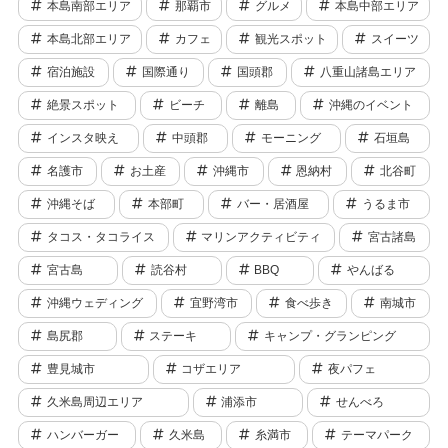
本島南部エリア
那覇市
グルメ
本島中部エリア
本島北部エリア
カフェ
観光スポット
スイーツ
宿泊施設
国際通り
国頭郡
八重山諸島エリア
絶景スポット
ビーチ
離島
沖縄のイベント
インスタ映え
中頭郡
モーニング
石垣島
名護市
お土産
沖縄市
恩納村
北谷町
沖縄そば
本部町
バー・居酒屋
うるま市
タコス・タコライス
マリンアクティビティ
宮古諸島
宮古島
読谷村
BBQ
やんばる
沖縄ウェディング
宜野湾市
食べ歩き
南城市
島尻郡
ステーキ
キャンプ・グランピング
豊見城市
コザエリア
夜パフェ
久米島周辺エリア
浦添市
せんべろ
ハンバーガー
久米島
糸満市
テーマパーク