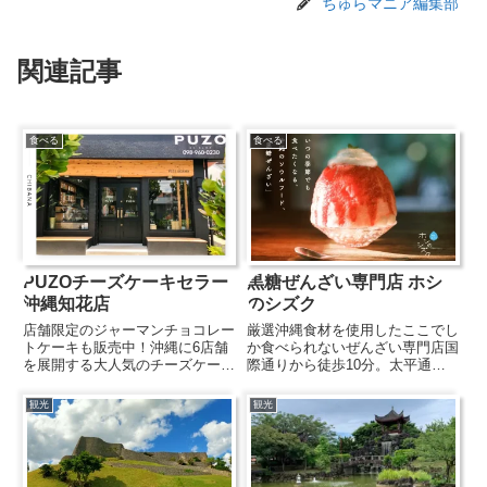
ちゅらマニア編集部
関連記事
食べる
食べる
PUZOチーズケーキセラー
黒糖ぜんざい専門店 ホシ
沖縄知花店
のシズク
店舗限定のジャーマンチョコレー
厳選沖縄食材を使用したここでし
トケーキも販売中！沖縄に6店舗
か食べられないぜんざい専門店国
を展開する大人気のチーズケーキ
際通りから徒歩10分。太平通り
専門店PUZO。人気No.1の名品
商店街にある、沖縄食材を使った
「マンハッタンの恋～ニューヨー
ぜんざいがいただけるお店『ホシ
観光
観光
クチーズケーキ」をはじめ、レア
ノシズク』。氷はやんばるの天然
チーズケーキやスフレチーズケー
氷を薄くふわふわに削っており、
キ、沖縄の食材を使った「宮...
いちごは大宜味村のものを、金
時...