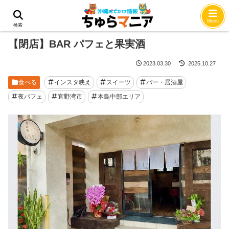
ホーム
食べる
Menu
検索
【閉店】BAR パフェと果実酒
2023.03.30
2025.10.27
食べる
インスタ映え
スイーツ
バー・居酒屋
夜パフェ
宜野湾市
本島中部エリア