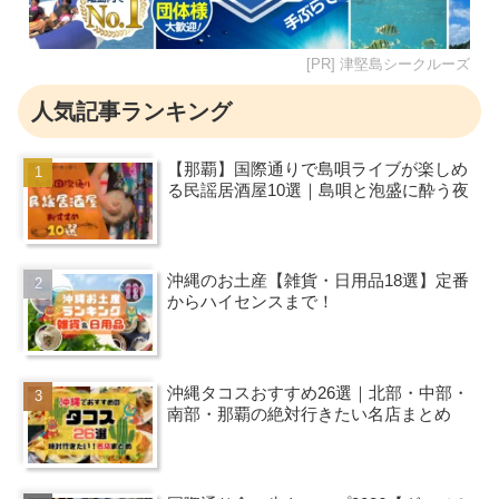
[PR] 津堅島シークルーズ
人気記事ランキング
【那覇】国際通りで島唄ライブが楽しめ
る民謡居酒屋10選｜島唄と泡盛に酔う夜
沖縄のお土産【雑貨・日用品18選】定番
からハイセンスまで！
沖縄タコスおすすめ26選｜北部・中部・
南部・那覇の絶対行きたい名店まとめ