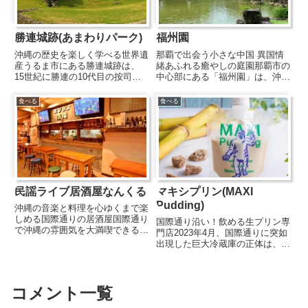
勝連城跡(あまわりパーク)
福州園
沖縄の歴史を楽しく学べる世界遺
那覇で出会う小さな中国 異国情
産うるま市にある勝連城跡は、
緒あふれる癒やしの庭園那覇市の
15世紀に勝連の10代目の按司・
中心部にある「福州園」は、沖縄
阿麻和利(あまわり)が居城したグ
と中国・福州市の友好都市締結
スクの城跡。「琉球王国のグスク
10周年を記念して1992年に開園
食べる
食べる
及び関連遺産群」の一つとしてユ
した中国式庭園です。琉球王国時
ネスコの世界遺産に登録されてい
代から深いつながりを持つ中国文
ます。自然の丘陵の上に築城さ...
化を感じられる場所として、市...
民謡ライブ居酒屋なんくる
マキシプリン(MAXI
Pudding)
沖縄の音楽と料理を心ゆくまで楽
しめる国際通りの居酒屋国際通り
国際通り沿い！飲める生プリン専
で沖縄の雰囲気を大満喫できる
門店2023年4月、国際通りに突如
『民謡ライブ居酒屋なんくる』
出現した巨大冷蔵庫の正体は、ク
は、本場沖縄料理と泡盛を楽しみ
リーミー・フロスト・コールド・
ながら、毎晩開催される島唄民謡
プディング専門店のマキシプリ
ライブを満喫できる居酒屋です。
ン。沖縄の暑い気候で最も美味し
アグー豚のタコライスや島豆腐の
く感じることができるように、徹
コメント一覧
サラ...
底した温度管理と厳選素材にこ...