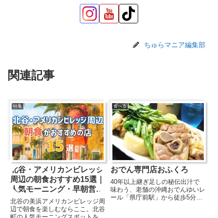
ちゅらマニア編集部
関連記事
特集
食べる
北谷・アメリカンビレッジ
おでん専門店おふくろ
周辺の朝食おすすめ15選｜
40年以上継ぎ足しの秘伝出汁で
人気モーニング・早朝営業
味わう、老舗の沖縄おでんゆいレ
ール「県庁前駅」から徒歩5分、
の店まとめ
北谷の美浜アメリカンビレッジ周
久茂地にある『おでん専門店おふ
辺で朝食を楽しむならここ。北谷
くろ』は、40年以上継ぎ足して
町の人気モーニングスポットを厳