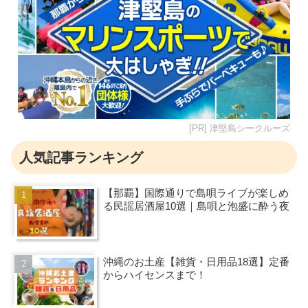
[PR] 津堅島シークルーズ
人気記事ランキング
【那覇】国際通りで島唄ライブが楽しめ
る民謡居酒屋10選｜島唄と泡盛に酔う夜
沖縄のお土産【雑貨・日用品18選】定番
からハイセンスまで！