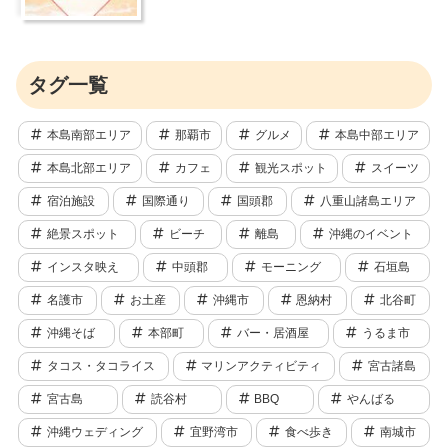
タグ一覧
本島南部エリア
那覇市
グルメ
本島中部エリア
本島北部エリア
カフェ
観光スポット
スイーツ
宿泊施設
国際通り
国頭郡
八重山諸島エリア
絶景スポット
ビーチ
離島
沖縄のイベント
インスタ映え
中頭郡
モーニング
石垣島
名護市
お土産
沖縄市
恩納村
北谷町
沖縄そば
本部町
バー・居酒屋
うるま市
タコス・タコライス
マリンアクティビティ
宮古諸島
宮古島
読谷村
BBQ
やんばる
沖縄ウェディング
宜野湾市
食べ歩き
南城市