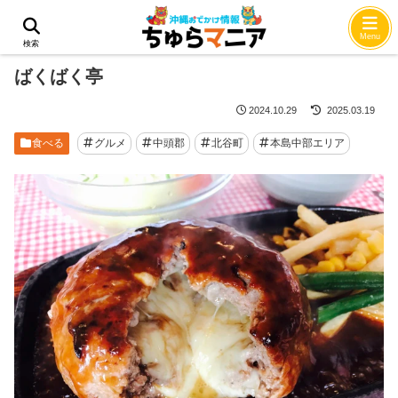
ホーム
食べる
Menu
検索
ばくばく亭
2024.10.29
2025.03.19
食べる
グルメ
中頭郡
北谷町
本島中部エリア