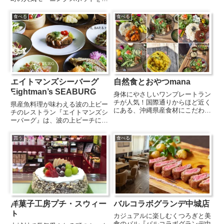
きた秘伝の出汁を使ったおでんが
選し、オーシャンビューカフェや
人気の老舗おでん居酒屋です。名
沖縄らしい朝ごはん、早朝営業の
食べる
食べる
物は、とろとろに煮込まれた甘
お店までまとめて紹介します。
辛...
エイトマンズシーバーグ
自然食とおやつmana
Eightman’s SEABURG
身体にやさしいワンプレートラン
チが人気！国際通りからほど近く
県産魚料理が味わえる波の上ビー
にある、沖縄県産食材にこだわっ
チのレストラン『エイトマンズシ
たヴィーガン料理がいただけるカ
ーバーグ』は、波の上ビーチに隣
フェ。メニューは「本日のプレー
接するホテル・レストラン等の複
ト」一種類とヴィーガンスイーツ
合施設『ホテルシーバーグ波の
買う
食べる
やドリンクのみ。素材の味を活か
上』内のレストラン。沖縄県産の
して丁寧に調理されたメイン料
魚介を使ったオリジナルのシーフ
理...
ードメニューなど、「オリエンタ
ル...
洋菓子工房プチ・スウィー
バルコラボグランデ中城店
ト
カジュアルに楽しむくつろぎと美
食のバル『バルコラボグランデ中