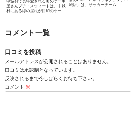
中城村で長年愛される町のケーキ
城店』は、サッカーチーム
屋さんプチ・スウィートは、中城
「FC GRANDE那覇」が運営する
村にある緑の屋根が目印のケーキ
中城村のカジュアル酒場。全席ソ
屋さん。ショーケースにはオープ
ファ席で明るいカフェ風の店内
ン当時から人気No.1というオリ
は、女子会や家族連れでのお食事
ジナルケーキ「ロッシェブラウ
会にもぴったり。看板メニューの
ン」などの生ケーキをはじめ、宝
コメント一覧
「...
石のように色とりどりのチョコ
レ...
口コミを投稿
メールアドレスが公開されることはありません。
口コミは承認制となっています。
反映されるまで今しばらくお待ち下さい。
コメント
※