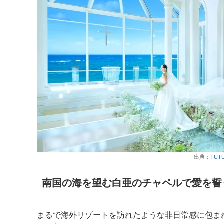
出典：
TU
南国の海を望む白亜のチャペルで愛を誓
まるで海外リゾートを訪れたような非日常感に包ま