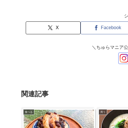
X
Facebook
＼ちゅらマニア公
関連記事
食べる
買う