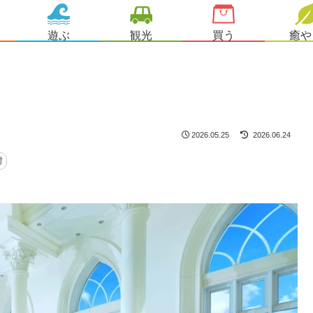
遊ぶ
観光
買う
癒や
2026.05.25
2026.06.24
村