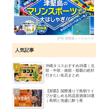
[PR] 津堅島シークルーズ
人気記事
沖縄タコスおすすめ26選｜北
部・中部・南部・那覇の絶対
行きたい名店まとめ
【那覇】国際通りで島唄ライ
ブが楽しめる民謡居酒屋10選
｜島唄と泡盛に酔う夜