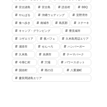
宮古諸島
宮古島
読谷村
BBQ
やんばる
沖縄ウェディング
宜野湾市
食べ歩き
南城市
島尻郡
ステーキ
キャンプ・グランピング
豊見城市
コザエリア
夜パフェ
久米島周辺エリア
浦添市
せんべろ
ハンバーガー
久米島
糸満市
テーマパーク
今帰仁村
穴場
パワースポット
国頭村
雨の日
八重瀬町
慶良間諸島エリア