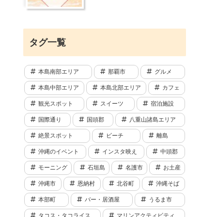
タグ一覧
本島南部エリア
那覇市
グルメ
本島中部エリア
本島北部エリア
カフェ
観光スポット
スイーツ
宿泊施設
国際通り
国頭郡
八重山諸島エリア
絶景スポット
ビーチ
離島
沖縄のイベント
インスタ映え
中頭郡
モーニング
石垣島
名護市
お土産
沖縄市
恩納村
北谷町
沖縄そば
本部町
バー・居酒屋
うるま市
タコス・タコライス
マリンアクティビティ