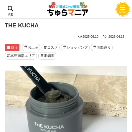
ホーム
買う
Menu
検索
THE KUCHA
2025.06.10
2026.04.13
買う
お土産
コスメ
ショッピング
国際通り
本島南部エリア
那覇市