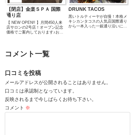
【閉店】金楽ＳＰＡ 国際
DRUNK TACOS
通り店
黒いトルティーヤが自慢！本格メ
キシカンタコスの人気店国際通り
【 NEW OPEN!! 】月間450人来
から一本入った一銀通り沿いにあ
店サロンの2号店！オープン記念
る『DRUNK TACOS』は、ブル
価格でご案内しております♪お身
ーコーンを使った黒いトルティー
体のお悩み、日々の疲れ、当店に
ヤが特徴の、本格メキシカンタコ
お任せください♪当店イチオシの
スが絶品のお店。外観も内装もメ
アロマとハイレベルなマッサージ
キシカンな雰囲気に包まれ...
で身も心もリラックスいただけま
コメント一覧
す！経験豊富なスタ...
口コミを投稿
メールアドレスが公開されることはありません。
口コミは承認制となっています。
反映されるまで今しばらくお待ち下さい。
コメント
※