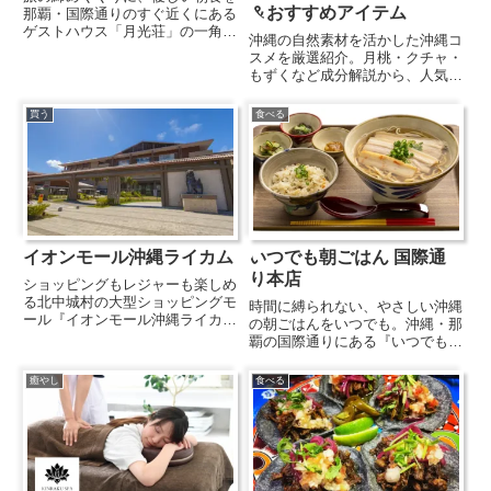
＆おすすめアイテム
那覇・国際通りのすぐ近くにある
ゲストハウス「月光荘」の一角を
沖縄の自然素材を活かした沖縄コ
間借りして営業する「旅の終わり
スメを厳選紹介。月桃・クチャ・
の朝ごはん」は、その店名の通
もずくなど成分解説から、人気ブ
り、旅の終わりに疲れた心と体を
ランドやおすすめ商品、価格など
そっと癒してくれる朝ごはんのお
まとめてチェックできます。
買う
食べる
店です。料亭で修行を積んだオー
ナ...
イオンモール沖縄ライカム
いつでも朝ごはん 国際通
り本店
ショッピングもレジャーも楽しめ
る北中城村の大型ショッピングモ
時間に縛られない、やさしい沖縄
ール『イオンモール沖縄ライカ
の朝ごはんをいつでも。沖縄・那
ム』は、中部・北中城村に位置す
覇の国際通りにある『いつでも朝
る、県内最大規模の大型ショッピ
ごはん』は、時間に関係なく、終
ングモール。約220店舗が並ぶ
日朝ごはんのメニューが楽しめる
癒やし
食べる
広々としたモールには、国内外の
定食店です。ゆしどうふや沖縄そ
人気ブランドや地元の魅力を伝え
ば、じゅーしーなど、体にやさし
る...
い沖縄の家庭料理を中心に提供
し...