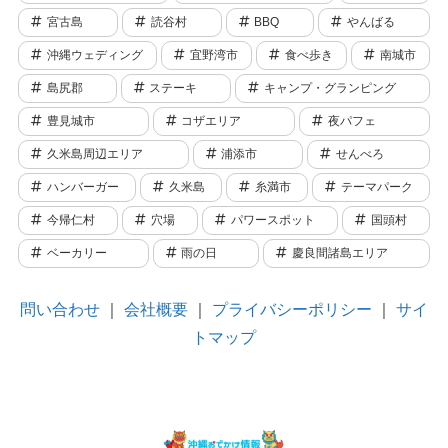
宮古島
読谷村
BBQ
やんばる
沖縄ウェディング
宜野湾市
食べ歩き
南城市
島尻郡
ステーキ
キャンプ・グランピング
豊見城市
コザエリア
夜パフェ
久米島周辺エリア
浦添市
せんべろ
ハンバーガー
久米島
糸満市
テーマパーク
今帰仁村
穴場
パワースポット
国頭村
ベーカリー
雨の日
慶良間諸島エリア
問い合わせ
｜
会社概要
｜
プライバシーポリシー
｜
サイ
トマップ