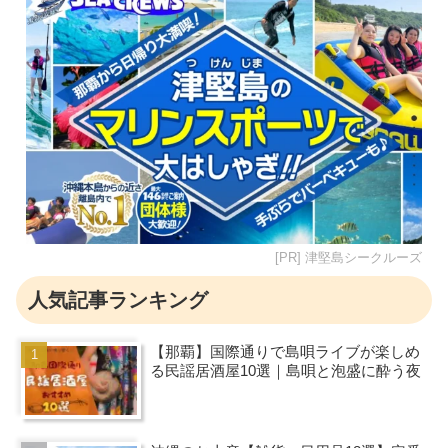
[PR] 津堅島シークルーズ
人気記事ランキング
【那覇】国際通りで島唄ライブが楽しめ
る民謡居酒屋10選｜島唄と泡盛に酔う夜