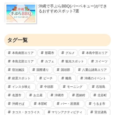
沖縄で手ぶらBBQ(バーベキュー)ができ
るおすすめスポット7選
タグ一覧
本島南部エリア
那覇市
グルメ
本島中部エリア
本島北部エリア
カフェ
観光スポット
スイーツ
宿泊施設
国際通り
国頭郡
八重山諸島エリア
絶景スポット
ビーチ
離島
沖縄のイベント
インスタ映え
中頭郡
モーニング
石垣島
名護市
お土産
沖縄市
恩納村
北谷町
沖縄そば
本部町
バー・居酒屋
うるま市
タコス・タコライス
マリンアクティビティ
宮古諸島