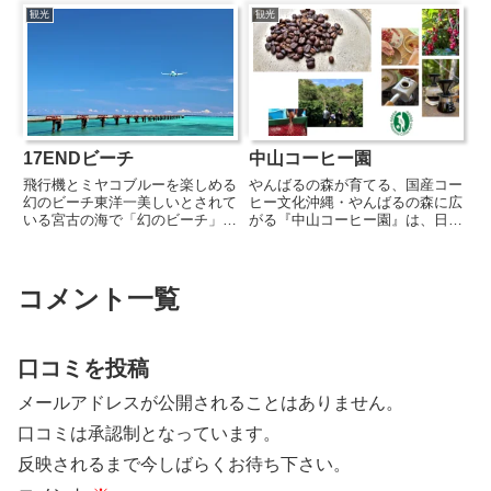
「牛の島」として知られる畜産業
と沖縄の魅力を融合させた人気の
観光
観光
が盛んな島です。ハートの形をし
サンドイッチ専門店。自家製の無
ていることから「ハートアイラ
添加食パンに、肉や野菜、チーズ
ン...
をたっぷり挟んだ...
17ENDビーチ
中山コーヒー園
飛行機とミヤコブルーを楽しめる
やんばるの森が育てる、国産コー
幻のビーチ東洋一美しいとされて
ヒー文化沖縄・やんばるの森に広
いる宮古の海で「幻のビーチ」と
がる『中山コーヒー園』は、日本
呼ばれているのがこの17END。
でも珍しい国産コーヒーの栽培地
下地島空港の北側末端にあり、大
で、コーヒーの収穫から焙煎、抽
迫力の飛行機とミヤコブルーの美
出までを一貫して体験できる施設
しい風景を眺めることができる場
です。コーヒーチェリーの収穫や
コメント一覧
所として航空機マニアにも聖地...
豆の加工に加え、ハーブの摘み
取...
口コミを投稿
メールアドレスが公開されることはありません。
口コミは承認制となっています。
反映されるまで今しばらくお待ち下さい。