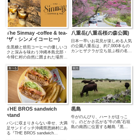
The Sinmay -coffee & tea-
八重岳(八重岳桜の森公園)
(ザ・シンメイコーヒー)
日本一早いお花見が楽しめる人気
の公園八重岳は、約7,000本もの
生黒糖と焙煎コーヒーの優しいコ
カンヒザクラが立ち並ぶ桜の名
クと深みを味わう沖縄本島北部・
所。毎年1月中旬から2月上旬に
今帰仁村の自然に囲まれた場所に
かけて見頃を迎え、日本一早い桜
佇む『The Sinmay -coffee &
まつり「もとぶ八重岳桜まつり」
tea-』は、沖縄の伝統鍋“シンメー
食べる
観光
が開催される場所としても知られ
鍋”を使い、薪火で丁寧に焙煎し
ています。中腹にある八重岳桜...
たコーヒーを提供するカフェで
す。直火...
THE BROS sandwich
黒島
stand
牛がのんびり、ハートがほっこ
り。のどかさ広がる“牛の島”石垣
パンに収まりきらない幸せ、大満
島の南西に位置する離島『黒
足サンドイッチ沖縄県恩納村にあ
島』。島の人口およそ220人に対
る『THE BROS sandwich
して牛の数は3,000頭を超え、
stand』は、アメリカンスタイル