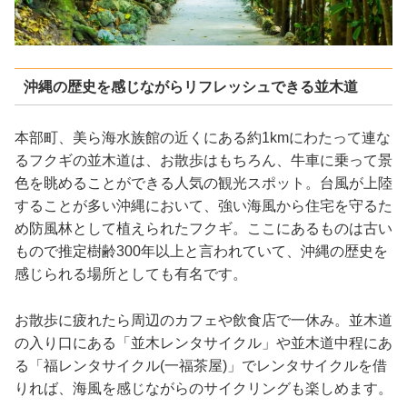
沖縄の歴史を感じながらリフレッシュできる並木道
本部町、美ら海水族館の近くにある約1kmにわたって連な
るフクギの並木道は、お散歩はもちろん、牛車に乗って景
色を眺めることができる人気の観光スポット。台風が上陸
することが多い沖縄において、強い海風から住宅を守るた
め防風林として植えられたフクギ。ここにあるものは古い
もので推定樹齢300年以上と言われていて、沖縄の歴史を
感じられる場所としても有名です。
お散歩に疲れたら周辺のカフェや飲食店で一休み。並木道
の入り口にある「並木レンタサイクル」や並木道中程にあ
る「福レンタサイクル(一福茶屋)」でレンタサイクルを借
りれば、海風を感じながらのサイクリングも楽しめます。