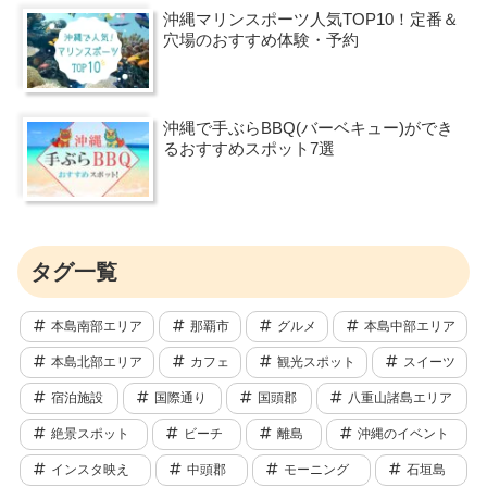
沖縄マリンスポーツ人気TOP10！定番＆
穴場のおすすめ体験・予約
沖縄で手ぶらBBQ(バーベキュー)ができ
るおすすめスポット7選
タグ一覧
本島南部エリア
那覇市
グルメ
本島中部エリア
本島北部エリア
カフェ
観光スポット
スイーツ
宿泊施設
国際通り
国頭郡
八重山諸島エリア
絶景スポット
ビーチ
離島
沖縄のイベント
インスタ映え
中頭郡
モーニング
石垣島