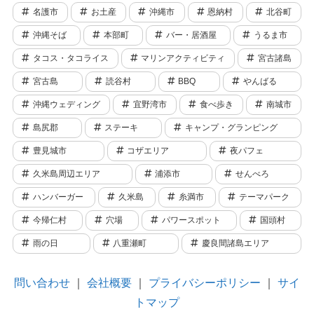
名護市
お土産
沖縄市
恩納村
北谷町
沖縄そば
本部町
バー・居酒屋
うるま市
タコス・タコライス
マリンアクティビティ
宮古諸島
宮古島
読谷村
BBQ
やんばる
沖縄ウェディング
宜野湾市
食べ歩き
南城市
島尻郡
ステーキ
キャンプ・グランピング
豊見城市
コザエリア
夜パフェ
久米島周辺エリア
浦添市
せんべろ
ハンバーガー
久米島
糸満市
テーマパーク
今帰仁村
穴場
パワースポット
国頭村
雨の日
八重瀬町
慶良間諸島エリア
問い合わせ
｜
会社概要
｜
プライバシーポリシー
｜
サイ
トマップ