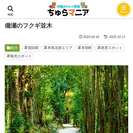
ホーム
観光
Menu
検索
備瀬のフクギ並木
2023.04.18
2025.10.17
観光
国頭郡
本島北部エリア
本部町
絶景スポット
観光スポット