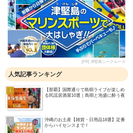
[PR] 津堅島シークルーズ
人気記事ランキング
【那覇】国際通りで島唄ライブが楽しめ
る民謡居酒屋10選｜島唄と泡盛に酔う夜
沖縄のお土産【雑貨・日用品18選】定番
からハイセンスまで！