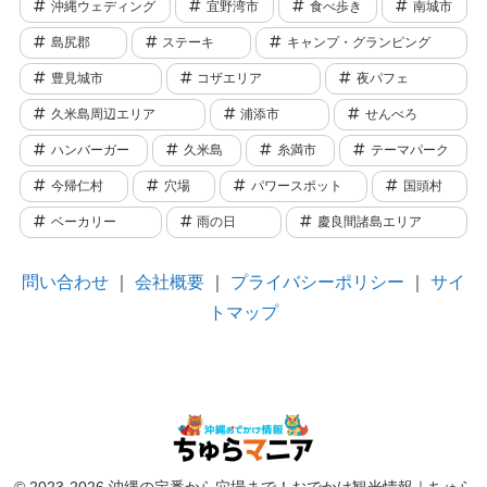
沖縄ウェディング
宜野湾市
食べ歩き
南城市
島尻郡
ステーキ
キャンプ・グランピング
豊見城市
コザエリア
夜パフェ
久米島周辺エリア
浦添市
せんべろ
ハンバーガー
久米島
糸満市
テーマパーク
今帰仁村
穴場
パワースポット
国頭村
ベーカリー
雨の日
慶良間諸島エリア
問い合わせ
｜
会社概要
｜
プライバシーポリシー
｜
サイ
トマップ
© 2023-2026 沖縄の定番から穴場まで！おでかけ観光情報｜ちゅら