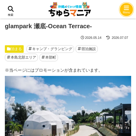
ホーム
泊まる
Menu
検索
glampark 瀬底-Ocean Terrace-
2026.05.14
2026.07.07
泊まる
キャンプ・グランピング
宿泊施設
本島北部エリア
本部町
※当ページにはプロモーションが含まれています。