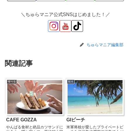
＼ちゅらマニア公式SNSはじめました！／
ちゅらマニア編集部
関連記事
食べる
観光
CAFE GOZZA
GIビーチ
やんばる食材と絶品カツサンドに
米軍将校が愛したプライベートビ