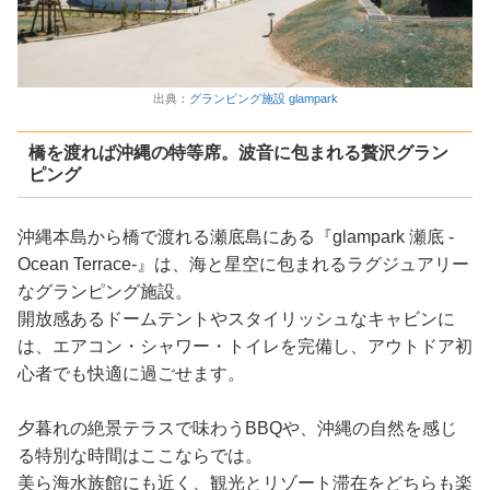
出典：
グランピング施設 glampark
橋を渡れば沖縄の特等席。波音に包まれる贅沢グラン
ピング
沖縄本島から橋で渡れる瀬底島にある『glampark 瀬底 -
Ocean Terrace-』は、海と星空に包まれるラグジュアリー
なグランピング施設。
開放感あるドームテントやスタイリッシュなキャビンに
は、エアコン・シャワー・トイレを完備し、アウトドア初
心者でも快適に過ごせます。
夕暮れの絶景テラスで味わうBBQや、沖縄の自然を感じ
る特別な時間はここならでは。
美ら海水族館にも近く、観光とリゾート滞在をどちらも楽