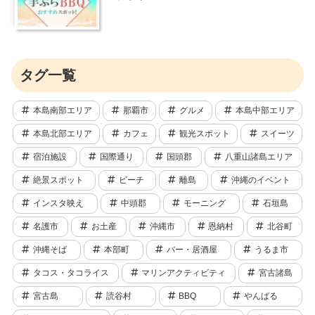
タグ一覧
本島南部エリア
那覇市
グルメ
本島中部エリア
本島北部エリア
カフェ
観光スポット
スイーツ
宿泊施設
国際通り
国頭郡
八重山諸島エリア
絶景スポット
ビーチ
離島
沖縄のイベント
インスタ映え
中頭郡
モーニング
石垣島
名護市
お土産
沖縄市
恩納村
北谷町
沖縄そば
本部町
バー・居酒屋
うるま市
タコス・タコライス
マリンアクティビティ
宮古諸島
宮古島
読谷村
BBQ
やんばる