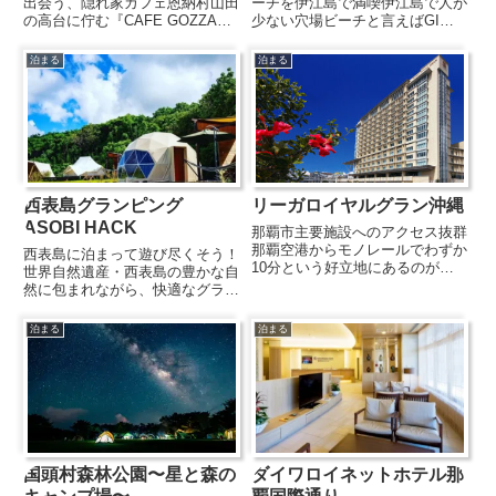
出会う、隠れ家カフェ恩納村山田
ーチを伊江島で満喫伊江島で人が
の高台に佇む『CAFE GOZZA』
少ない穴場ビーチと言えばGIビ
は、やんばるの食材を取り入れた
ーチ。かつて米軍将校専用のビー
創作イタリアンが楽しめる隠れ家
チだったことからこの名前がつけ
泊まる
泊まる
カフェ。中でも名物の島豚ロース
られました。ほとんど手つかずの
カツサンドは、分厚くジューシー
自然が残された美しい天然ビーチ
で食べ応えがあり、多くの...
です。海辺のお散歩はもちろ
ん、...
西表島グランピング
リーガロイヤルグラン沖縄
ASOBI HACK
那覇市主要施設へのアクセス抜群
那覇空港からモノレールでわずか
西表島に泊まって遊び尽くそう！
10分という好立地にあるのが
世界自然遺産・西表島の豊かな自
『リーガロイヤルグラン沖縄』で
然に包まれながら、快適なグラン
す。沖縄で一番有名な屋街商店街
ピングを楽しめる『ASOBI
である「那覇国際通り」にも徒歩
HACK』。冷暖房を備えたベルテ
泊まる
泊まる
で行けるため、到着した瞬間から
ントで過ごし、夜は満天の星空の
沖縄観光を楽しめます。最上階に
下でBBQを味わうなど、自然と
あ...
心地よさをどちらも満喫できま...
国頭村森林公園〜星と森の
ダイワロイネットホテル那