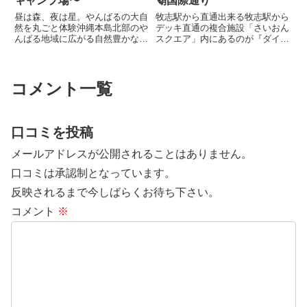
キャンプ場〜
覇国際通り
昼は森、夜は星。やんばるの大自
牧志駅から直通出来る牧志駅から
然を丸ごと体験沖縄本島北部のや
デッキ直通の複合施設「さいおん
んばる地域に広がる自然豊かな
スクエア」内にあるのが『ダイワ
『国頭村森林公園』。園内には整
ロイネットホテル那覇国際通り』
備された遊歩道やハイキングコー
です。雨が降っている時でも一切
スがあり、亜熱帯の森や野鳥、ト
濡れないまま、駅からお部屋まで
ンボなどの生き物を観察しながら
行くことが出来ます。宿泊数が多
コメント一覧
森林浴を楽しめます。キャンプサ
かったり仕事の資料が多かった
イ...
り...
口コミを投稿
メールアドレスが公開されることはありません。
口コミは承認制となっています。
反映されるまで今しばらくお待ち下さい。
コメント
※