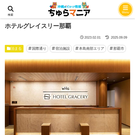
ホーム
泊まる
Menu
検索
ホテルグレイスリー那覇
2023.02.01
2025.09.09
泊まる
国際通り
宿泊施設
本島南部エリア
那覇市