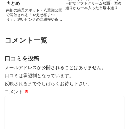
まとめ
ー!!”なソフトクリーム那覇・国際
通りから一本入った市場本通り沿
南部の絶景スポット・八重瀬公園
いにある紫のソフトクリームを模
で開催される「やえせ桜まつ
したお店『琉球ソフトクリーム』
り」。濃いピンクの寒緋桜や夜の
は、沖縄素材に特化したソフトク
ライトアップ、足湯や動物ふれあ
リーム専門店です。看板商品の紅
いなどイベントも充実。2026年
芋ソフトは、沖縄県産紅芋を...
の開催日程や見どころ、アクセス
情報を詳しく紹介します。
コメント一覧
口コミを投稿
メールアドレスが公開されることはありません。
口コミは承認制となっています。
反映されるまで今しばらくお待ち下さい。
コメント
※