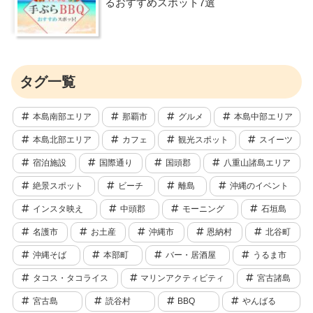
るおすすめスポット7選
タグ一覧
本島南部エリア
那覇市
グルメ
本島中部エリア
本島北部エリア
カフェ
観光スポット
スイーツ
宿泊施設
国際通り
国頭郡
八重山諸島エリア
絶景スポット
ビーチ
離島
沖縄のイベント
インスタ映え
中頭郡
モーニング
石垣島
名護市
お土産
沖縄市
恩納村
北谷町
沖縄そば
本部町
バー・居酒屋
うるま市
タコス・タコライス
マリンアクティビティ
宮古諸島
宮古島
読谷村
BBQ
やんばる