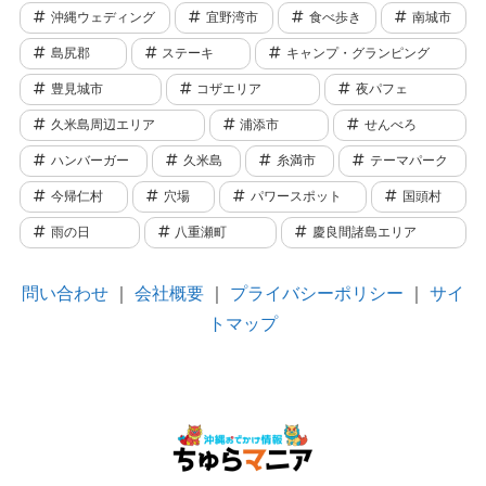
沖縄ウェディング
宜野湾市
食べ歩き
南城市
島尻郡
ステーキ
キャンプ・グランピング
豊見城市
コザエリア
夜パフェ
久米島周辺エリア
浦添市
せんべろ
ハンバーガー
久米島
糸満市
テーマパーク
今帰仁村
穴場
パワースポット
国頭村
雨の日
八重瀬町
慶良間諸島エリア
問い合わせ
｜
会社概要
｜
プライバシーポリシー
｜
サイ
トマップ