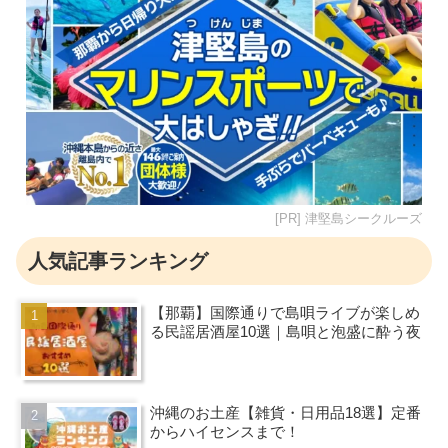
[PR] 津堅島シークルーズ
人気記事ランキング
【那覇】国際通りで島唄ライブが楽しめ
る民謡居酒屋10選｜島唄と泡盛に酔う夜
沖縄のお土産【雑貨・日用品18選】定番
からハイセンスまで！