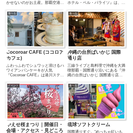
かせないのがお土産。那覇空港に
ホテル・ベル・パライソ』は、ウ
あるANAフェスタは「ここでし
ッパマビーチ目の前にある全室オ
か買えない沖縄ならではのお土
ーシャンビューのリゾートホテ
食べる
食べる
産」が揃っている人気のショップ
ル。1キロ以上続く真っ白な砂浜
です。人気No.1の雪塩ちんすこ
の天然ビーチまで徒歩0分という
う沖縄では老舗から変わり種ま
立地の良さながら、比較的リーズ
で...
ナ...
Cocoroar CAFE (ココロア
沖縄の台所ぱいかじ 国際
カフェ)
通り店
ふわっふわでシュワッと溶けるハ
三線ライブと島料理で沖縄を大満
ワイアンパンケーキが人気
喫那覇・国際通り沿いにある『沖
『Cocoroar CAFE』は港川ステイ
縄の台所ぱいかじ 国際通り店』
ツサイドタウンにある真っ白な壁
は、沖縄の伝統文化と食を満喫で
のお洒落なハワイアンカフェ。南
きる人気の居酒屋。店内には三線
イベント
食べる
国を感じさせる心地よい雰囲気の
の音色が響き、島唄ライブやカチ
中、くつろぎながらお食事やティ
ャーシーで盛り上がる賑やかな雰
ータイムを過ごすことがで...
囲気が魅力です。料理は、ラフ
テ...
やえせ桜まつり｜開催日・
琉球ソフトクリーム
会場・アクセス・見どころ
国際通りすぐ。“めっちゃ紅いも