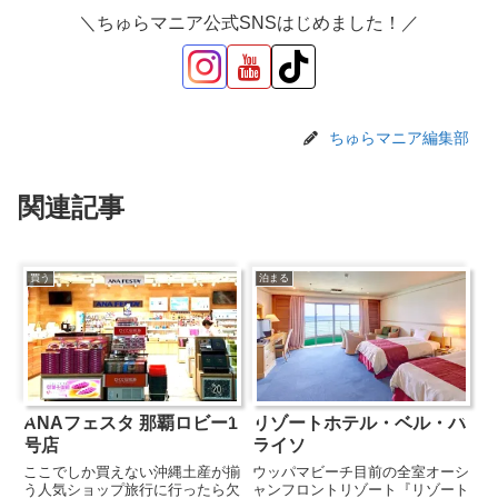
＼ちゅらマニア公式SNSはじめました！／
ちゅらマニア編集部
関連記事
買う
泊まる
ANAフェスタ 那覇ロビー1
リゾートホテル・ベル・パ
号店
ライソ
ここでしか買えない沖縄土産が揃
ウッパマビーチ目前の全室オーシ
う人気ショップ旅行に行ったら欠
ャンフロントリゾート『リゾート