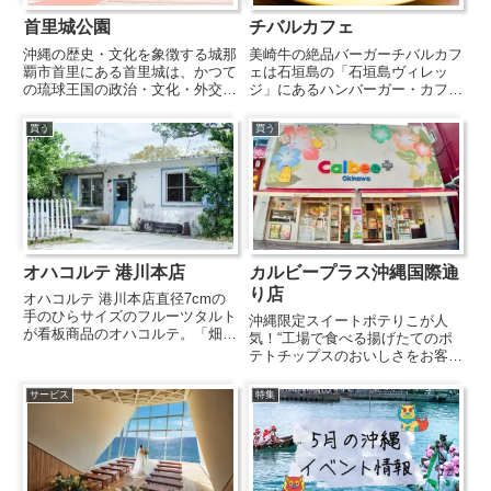
首里城公園
チバルカフェ
沖縄の歴史・文化を象徴する城那
美崎牛の絶品バーガーチバルカフ
覇市首里にある首里城は、かつて
ェは石垣島の「石垣島ヴィレッ
の琉球王国の政治・文化・外交の
ジ」にあるハンバーガー・カフェ
中心として重要な役割を果たして
バー。石垣産のブランド牛・美崎
きた城。現在は国営沖縄記念公園
牛を使ったボリューム満点のジュ
買う
買う
の首里城地区(首里城公園)とし
ーシーなハンバーガーや、石垣産
て、その周辺の文化財とともに都
の素材にこだわったメニューが味
市公園となっています。首里城
わえます。注文が入ってから作り
公...
始...
オハコルテ 港川本店
カルビープラス沖縄国際通
り店
オハコルテ 港川本店直径7cmの
手のひらサイズのフルーツタルト
沖縄限定スイートポテりこが人
が看板商品のオハコルテ。「畑か
気！“工場で食べる揚げたてのポ
ら届いた旬のフルーツの美味しさ
テトチップスのおいしさをお客様
をテーブルまで届ける」をモット
にも伝えたい”その思いからスタ
ーに、沖縄県内のフルーツはもち
ートしたカルビープラスが沖縄国
サービス
特集
ろん県外のものまで旬のフルーツ
際通りにも出店。カルビーの人気
をタルトにして販売しています...
商品「じゃがりこ」から生まれた
「ポテりこ」の沖縄店限定商品
「ス...