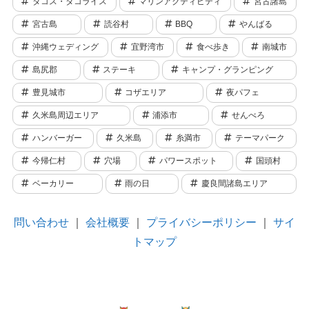
タコス・タコライス
マリンアクティビティ
宮古諸島
宮古島
読谷村
BBQ
やんばる
沖縄ウェディング
宜野湾市
食べ歩き
南城市
島尻郡
ステーキ
キャンプ・グランピング
豊見城市
コザエリア
夜パフェ
久米島周辺エリア
浦添市
せんべろ
ハンバーガー
久米島
糸満市
テーマパーク
今帰仁村
穴場
パワースポット
国頭村
ベーカリー
雨の日
慶良間諸島エリア
問い合わせ
｜
会社概要
｜
プライバシーポリシー
｜
サイ
トマップ