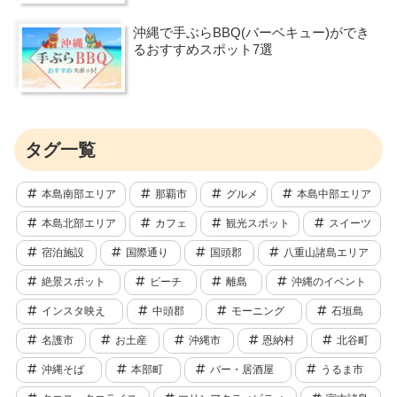
沖縄で手ぶらBBQ(バーベキュー)ができ
るおすすめスポット7選
タグ一覧
本島南部エリア
那覇市
グルメ
本島中部エリア
本島北部エリア
カフェ
観光スポット
スイーツ
宿泊施設
国際通り
国頭郡
八重山諸島エリア
絶景スポット
ビーチ
離島
沖縄のイベント
インスタ映え
中頭郡
モーニング
石垣島
名護市
お土産
沖縄市
恩納村
北谷町
沖縄そば
本部町
バー・居酒屋
うるま市