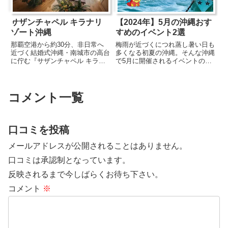
サザンチャペル キラナリ
【2024年】5月の沖縄おす
ゾート沖縄
すめのイベント2選
那覇空港から約30分、非日常へ
梅雨が近づくにつれ蒸し暑い日も
近づく結婚式沖縄・南城市の高台
多くなる初夏の沖縄。そんな沖縄
に佇む『サザンチャペル キラナ
で5月に開催されるイベントの中
リゾート沖縄』は、空と海が溶け
から注目の2つをご紹介します！
合う絶景を望むリゾートウエディ
第50回 那覇ハーリー5月のイベン
ング会場。正面一面に広がるガラ
トで最も注目なのが『那覇ハーリ
ス越しのオーシャンビューと、自
ー』。今年は50回目という節目
コメント一覧
然光に包まれる木の温もりある
の大会になります。ハーリー...
チ...
口コミを投稿
メールアドレスが公開されることはありません。
口コミは承認制となっています。
反映されるまで今しばらくお待ち下さい。
コメント
※