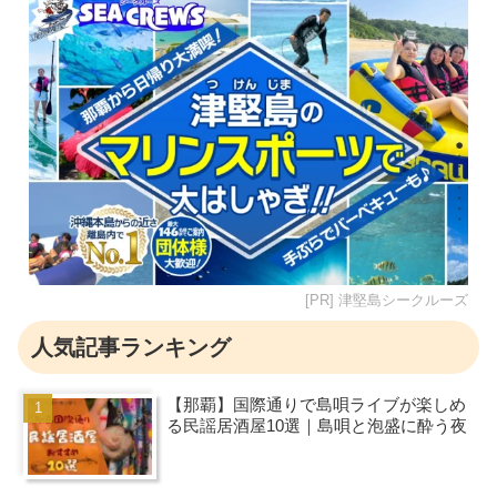
[PR] 津堅島シークルーズ
人気記事ランキング
【那覇】国際通りで島唄ライブが楽しめ
る民謡居酒屋10選｜島唄と泡盛に酔う夜