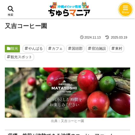
ホーム
観光
Menu
検索
又吉コーヒー園
2024.11.13
2025.03.19
観光
やんばる
カフェ
国頭郡
宿泊施設
東村
観光スポット
出典：又吉コーヒー園