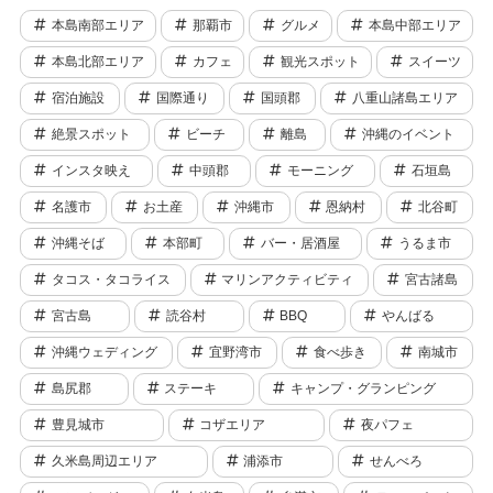
本島南部エリア
那覇市
グルメ
本島中部エリア
本島北部エリア
カフェ
観光スポット
スイーツ
宿泊施設
国際通り
国頭郡
八重山諸島エリア
絶景スポット
ビーチ
離島
沖縄のイベント
インスタ映え
中頭郡
モーニング
石垣島
名護市
お土産
沖縄市
恩納村
北谷町
沖縄そば
本部町
バー・居酒屋
うるま市
タコス・タコライス
マリンアクティビティ
宮古諸島
宮古島
読谷村
BBQ
やんばる
沖縄ウェディング
宜野湾市
食べ歩き
南城市
島尻郡
ステーキ
キャンプ・グランピング
豊見城市
コザエリア
夜パフェ
久米島周辺エリア
浦添市
せんべろ