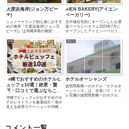
大度浜海岸(ジョン万ビー
AIEN BAKERY(アイエン
チ)
ベーカリー)
シュノーケリング初心者におすす
北中城住宅街にオープンしたお洒
めの海岸『大度浜海岸(ジョン万
落ベーカリーカフェ2023年7月に
ビーチ)』は沖縄本島の南部・糸
オープンしたアイエンベーカリー
満市にあり、海岸地域は沖縄戦跡
は、北谷町にある『アイエンコー
国定公園に指定されています。ジ
ヒー＆ホステル』の系列店。コン
特集
泊まる
ョン万次郎がアメリカから帰国し
クリート打ちっぱなしの内装でモ
た際に上陸した場所であることか
ダン＆スタイリッシュな雰囲気が
ら、ジョン万ビーチという名前
漂います。惣菜パンやデザー...
も...
沖縄でおすすめのホテルビ
ホテルオーシャンズ
ュッフェ10選｜絶景・贅
波照間島唯一のホテル『ホテルオ
沢・口コミで選ぶならこ
ーシャンズ』は、全室バス・トイ
レ完備の波照間島唯一のホテル。
こ！
沖縄でビュッフェがおすすめのホ
島の中心地にあるのでオーシャン
テルレストランを厳選紹介！海が
ビューではありませんが、アメニ
見える絶景ロケーションや沖縄料
ティなどの設備も整っており、レ
理を堪能できる人気ホテルを、実
ンタカーやレンタサイクル・レン
際の口コミとともに紹介。観光の
タルバイクも行っているので、
合間やちょっと贅沢な朝食・ラン
旅...
チ選びに役立つ情報満載です。
コメント一覧