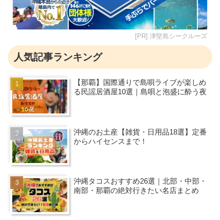
[PR] 津堅島シークルーズ
人気記事ランキング
【那覇】国際通りで島唄ライブが楽しめ
る民謡居酒屋10選｜島唄と泡盛に酔う夜
沖縄のお土産【雑貨・日用品18選】定番
からハイセンスまで！
沖縄タコスおすすめ26選｜北部・中部・
南部・那覇の絶対行きたい名店まとめ