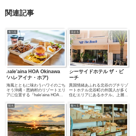
関連記事
食べる
泊まる
hale’aina HOA Okinawa
シーサイドホテル ザ・ビ
(ハレアイナ・ホア)
ーチ
海風とともに味わうハワイのごち
異国情緒あふれる北谷のプチリゾ
そう沖縄・恩納村のリゾートエリ
ートホテル北谷町の外国人が多く
アに位置する『hale’aina HOA
住むエリアにあるホテル。上層階
Okinawa沖縄店』は、本場ハワイ
からは宮城海岸に沈む夕日を眺め
の空気を感じながら食事が楽しめ
ることもでき、異国情緒を感じな
観光
食べる
るカフェ＆ダイナー。名物の
がら静かに過ごすことができま
HIBACHIスタイルのBBQプレー
す。高級リゾートが多い北谷町に
トやガーリ...
ありながらお値段もリーズナブル
で...