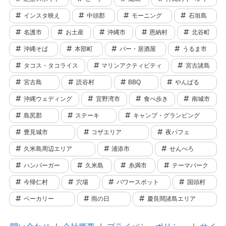
インスタ映え
中頭郡
モーニング
石垣島
名護市
お土産
沖縄市
恩納村
北谷町
沖縄そば
本部町
バー・居酒屋
うるま市
タコス・タコライス
マリンアクティビティ
宮古諸島
宮古島
読谷村
BBQ
やんばる
沖縄ウェディング
宜野湾市
食べ歩き
南城市
島尻郡
ステーキ
キャンプ・グランピング
豊見城市
コザエリア
夜パフェ
久米島周辺エリア
浦添市
せんべろ
ハンバーガー
久米島
糸満市
テーマパーク
今帰仁村
穴場
パワースポット
国頭村
ベーカリー
雨の日
慶良間諸島エリア