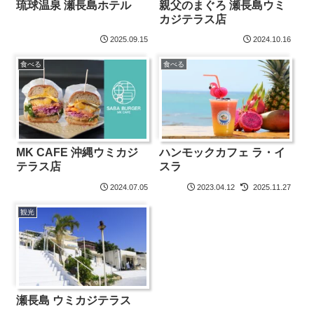
琉球温泉 瀬長島ホテル
親父のまぐろ 瀬長島ウミ
カジテラス店
2025.09.15
2024.10.16
食べる
食べる
MK CAFE 沖縄ウミカジ
ハンモックカフェ ラ・イ
テラス店
スラ
2024.07.05
2023.04.12
2025.11.27
観光
瀬長島 ウミカジテラス