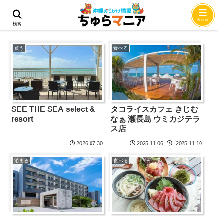
瀬長島
Menu
検索
買う
食べる
SEE THE SEA select &
タコライスカフェ きじむ
resort
なぁ 瀬長島 ウミカジテラ
ス店
2026.07.30
2025.11.06
2025.11.10
泊まる
食べる