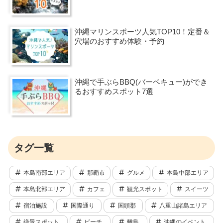
沖縄マリンスポーツ人気TOP10！定番＆
穴場のおすすめ体験・予約
沖縄で手ぶらBBQ(バーベキュー)ができ
るおすすめスポット7選
タグ一覧
本島南部エリア
那覇市
グルメ
本島中部エリア
本島北部エリア
カフェ
観光スポット
スイーツ
宿泊施設
国際通り
国頭郡
八重山諸島エリア
絶景スポット
ビーチ
離島
沖縄のイベント